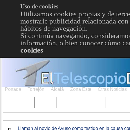
Uso de cookies
Utilizamos cookies propias y de terce
mostrarle publicidad relacionada con 
hábitos de navegación.
Si continúa navegando, consideramos
información, o bien conocer cómo cam
cookies
Portada
Torrejón
Alcalá
Zona Este
Otras Noticias
TRENDING
Púnica
Metro
Choniblog
MetroEst
JUN
Llaman al novio de Ayuso como testigo en la causa co
03