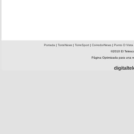
Portada
|
TorreNews
|
TorreSport
|
CorredorNews
|
Punto D Vista
©2010 El Telesco
Página Optimizada para una 
digitalt