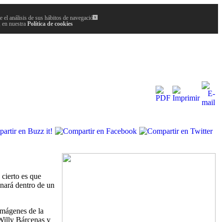
 el análisis de sus hábitos de navegación.
x
, en nuestra
Política de cookies
cierto es que
enará dentro de un
imágenes de la
 Willy Bárcenas y