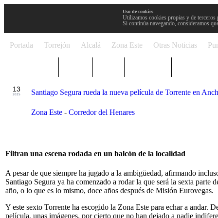
Uso de cookies
Utilizamos cookies propias y de terceros 
Si continúa navegando, consideramos que
Portada
Torrejón
Alcalá
Zona Este
Otras Noticias
Pun
TRENDING
Púnica
Metro
Choniblog
MetroEste
AGO
13
Santiago Segura rueda la nueva película de Torrente en Anc
2025
Zona Este
-
Corredor del Henares
Filtran una escena rodada en un balcón de la localidad
A pesar de que siempre ha jugado a la ambigüedad, afirmando incluso 
Santiago Segura ya ha comenzado a rodar la que será la sexta parte d
año, o lo que es lo mismo, doce años después de Misión Eurovegas.
Y este sexto Torrente ha escogido la Zona Este para echar a andar. D
película, unas imágenes, por cierto que no han dejado a nadie indifer