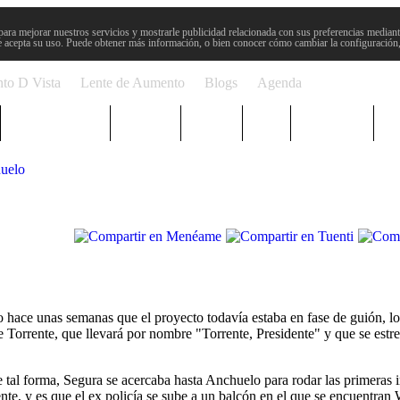
para mejorar nuestros servicios y mostrarle publicidad relacionada con sus preferencias mediante
 acepta su uso. Puede obtener más información, o bien conocer cómo cambiar la configuración
to D Vista
Lente de Aumento
Blogs
Agenda
Semana Santa
Sucesos
Plenos
Paro
Cervantes
huelo
hace unas semanas que el proyecto todavía estaba en fase de guión, lo 
e Torrente, que llevará por nombre "Torrente, Presidente" y que se estr
e tal forma, Segura se acercaba hasta Anchuelo para rodar las primeras 
ente, y es que el ex policía se sube a un balcón en el que se encuentran