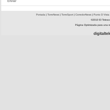
Enviar
Portada
|
TorreNews
|
TorreSport
|
CorredorNews
|
Punto D Vista
©2010 El Telesco
Página Optimizada para una 
digitalt