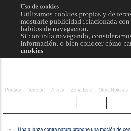
Uso de cookies
Utilizamos cookies propias y de terce
mostrarle publicidad relacionada con 
hábitos de navegación.
Si continúa navegando, consideramos
información, o bien conocer cómo cam
cookies
Portada
Torrejón
Alcalá
Zona Este
Otras Noticias
TRENDING
Púnica
Metro
Choniblog
MetroEst
MAY
Una alianza contra natura propone una moción de cen
13