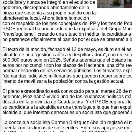
socialista y nunca se integró en el equipo de
gobierno, discrepando abiertamente de la
pinza que sostenía a su propio partido con la
ultraderecha local. Ahora lidera la moción
con el respaldo de los tres concejales del PP y los tres de Po
PSOE regional ha anunciado que la expulsará del Grupo Munic
"transfuguismo", creando una situación inédita: la candidata a
no pertenece oficialmente al partido por el que se presentó a 
El texto de la moción, fechado el 12 de mayo, es duro en el 
alcalde de una "gestión caótica y despilfarradora", con un ex
500.000 euros solo en 2025. Señala además que el Estado ha 
euros por no cumplir con los plazos de Hacienda, una cifra r
normal desarrollo de los servicios públicos. Los firmantes exp
"demandas judiciales millonarias que pueden recaer sobre tod
intento de movilizar a la población contra la gestión actual.
El pleno extraordinario está convocado para el martes 26 de 
adelante, Pioz habrá vivido una de las mudanzas políticas más
década en la provincia de Guadalajara. Y el PSOE regional te
su candidata a la alcaldía es una tránsfuga a la que han expu
alcalde al que intentan derrocar es un socialista que gobernó 
La concejala socialista Carmen Blázquez Abellán registró el 
cuenta con las firmas de siete ediles. Entre sus apoyos se enc