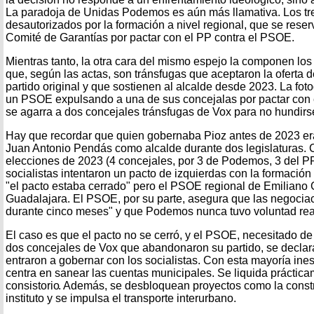
La paradoja de Unidas Podemos es aún más llamativa. Los tr
desautorizados por la formación a nivel regional, que se reserv
Comité de Garantías por pactar con el PP contra el PSOE.
Mientras tanto, la otra cara del mismo espejo la componen lo
que, según las actas, son tránsfugas que aceptaron la oferta 
partido original y que sostienen al alcalde desde 2023. La foto
un PSOE expulsando a una de sus concejalas por pactar con e
se agarra a dos concejales tránsfugas de Vox para no hundirs
Hay que recordar que quien gobernaba Pioz antes de 2023 e
Juan Antonio Pendás como alcalde durante dos legislaturas.
elecciones de 2023 (4 concejales, por 3 de Podemos, 3 del PP
socialistas intentaron un pacto de izquierdas con la formac
"el pacto estaba cerrado" pero el PSOE regional de Emiliano
Guadalajara. El PSOE, por su parte, asegura que las negociac
durante cinco meses" y que Podemos nunca tuvo voluntad rea
El caso es que el pacto no se cerró, y el PSOE, necesitado de
dos concejales de Vox que abandonaron su partido, se declara
entraron a gobernar con los socialistas. Con esta mayoría ine
centra en sanear las cuentas municipales. Se liquida práctica
consistorio
. Además, se desbloquean proyectos como la const
instituto y se impulsa el transporte interurbano.