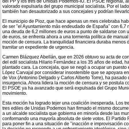
del PP y los tres de Unidas Podemos-IU. El PSOE regional, al 
valorado expulsarla del grupo municipal socialista. Por el la
también han desautorizado a sus concejales y podrían llevarl
El municipio de Pioz, que hace apenas un mes celebraba habe
de ser "el Ayuntamiento más endeudado de España" con 6,7 m
una deuda de 6,2 millones de euros a punto de saldarse con 
de euros, se enfrenta ahora a una tormenta política de manual 
moción de censura. La tranquilidad financiera duraba menos d
tramitar un expediente de urgencia.
Carmen Blázquez Abellán, que en 2026 obtuvo su acta de conce
del edil socialista Hilario Fernández a los 35 años de edad, h
plantado cara. La concejala, que se negó a ocupar un puesto
López Carvajal por considerar insostenible que se apoyara en
de Vox (Antonino Delgado y Carlos Alberto Torre), ha pasado d
insurgencia. Ahora lidera la moción de censura y se postula c
El PSOE ya ha avanzado que será expulsada del Grupo Munici
movimiento.
Esta moción ha logrado tejer una coalición inesperada. Los tr
tres ediles de Unidas Podemos han firmado el mismo documen
a un alcalde socialista que gobierna en minoría desde las mu
conformando una mayoría absoluta de siete votos. El Partido P
para poner fin a una situación de "inacción e improvisación 
la decisión no responde a un enfrentamiento ideológico, sino 