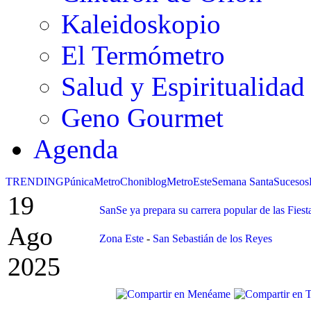
Kaleidoskopio
El Termómetro
Salud y Espiritualidad
Geno Gourmet
Agenda
TRENDING
Púnica
Metro
Choniblog
MetroEste
Semana Santa
Sucesos
19
SanSe ya prepara su carrera popular de las Fiest
Ago
Zona Este
-
San Sebastián de los Reyes
2025