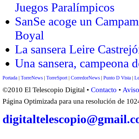
Juegos Paralímpicos
SanSe acoge un Campam
Boyal
La sansera Leire Castrej
Una sansera, campeona d
Portada
|
TorreNews
|
TorreSport
|
CorredorNews
|
Punto D Vista
|
Le
©2010 El Telescopio Digital •
Contacto
•
Aviso
Página Optimizada para una resolución de 1
digitaltelescopio@gmail.