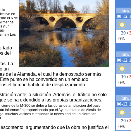
n la
icativo en
esde el 6 de
 al menos
s y un
eas
ulema y Los
ortado
os del
vas. La
o un
res de la Alameda, el cual ha demostrado ser más
. Este punto se ha convertido en un embudo
asos el tiempo habitual de desplazamiento.
tración ante la situación. Además, el tráfico no solo
ue se ha extendido a las propias urbanizaciones,
l cierre de la M-300 se debe a las obras de ampliación del paso
egún información proporcionada por el Ayuntamiento de Alcalá de
o, muchos vecinos cuestionan la necesidad de un cierre tan
r.
escontento, argumentando que la obra no justifica el