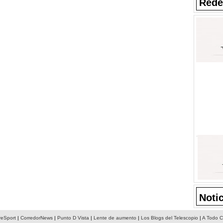
Rede
Noti
reSport
|
CorredorNews
|
Punto D Vista
|
Lente de aumento
|
Los Blogs del Telescopio
|
A Todo C