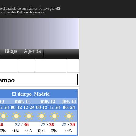
 el análisis de sus hábitos de navegación.
x
, en nuestra
Política de cookies
Blogs
Agenda
Plenos
Paro
Cervantes
iempo