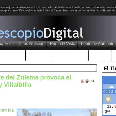
para mejorar nuestros servicios y mostrarle publicidad relacionada con sus preferencias mediante
 acepta su uso. Puede obtener más información, o bien conocer cómo cambiar la configuración
na Este
Otras Noticias
Punto D Vista
Lente de Aumento
Choniblog
MetroEste
Semana Santa
Sucesos
El T
te del Zulema provoca el
 Villalbilla
ntre los