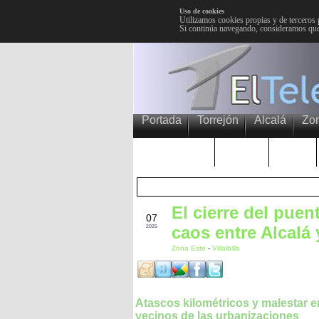
Uso de cookies
Utilizamos cookies propias y de terceros 
Si continúa navegando, consideramos que
Portada
Torrejón
Alcalá
Zo
TRENDING
Púnica
Metro
El cierre del puen
OCT
07
caos entre Alcalá y
2025
Zona Este
-
Villalbilla
Atascos kilométricos y malestar e
vecinos de las urbanizaciones