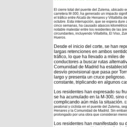
El cierre total del puente del Zulema, ubicado e
carretera M-300, ha generado un impacto signif
el tráfico entre Alcalá de Henares y Villalbilla d
octubre. Esta interrupción, que se espera dure
cinco semanas, ha causado atascos kilométrico
notable malestar entre los residentes de las ár
circundantes, incluyendo Villalbilla, El Viso, Z
Hueros.
Desde el inicio del corte, se han rep
largas retenciones en ambos sentid
tráfico, lo que ha llevado a miles de
conductores a buscar rutas alternati
Comunidad de Madrid ha establecid
desvío provisional que pasa por Tor
largo y presenta un cruce peligroso
constante, triplicando en algunos c
Los residentes han expresado su frus
se ha acumulado en la M-300, sino q
complicando aún más la situación.
E
peatonal y ciclista en el puente del Zulema, s
Henares y la Comunidad de Madrid. Sin embarg
prolongado por una obra que consideran meno
Los residentes han manifestado su d