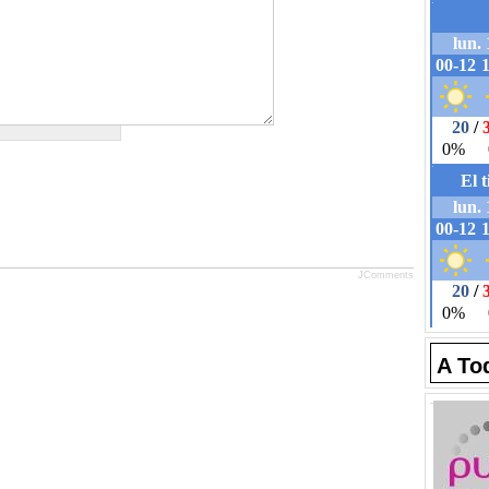
JComments
A To