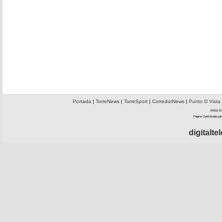
Portada
|
TorreNews
|
TorreSport
|
CorredorNews
|
Punto D Vista
©2010 El 
Página Optimizada par
digitalt