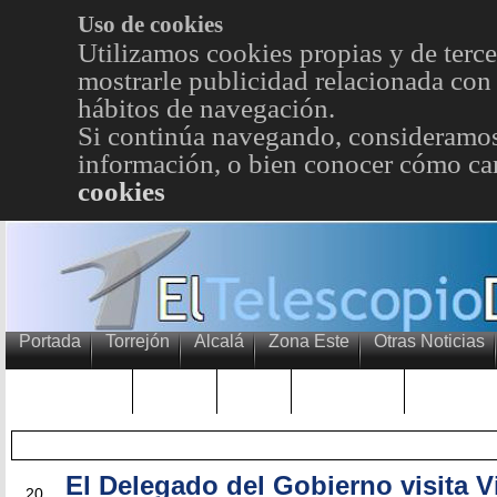
Uso de cookies
Utilizamos cookies propias y de terce
mostrarle publicidad relacionada con 
hábitos de navegación.
Si continúa navegando, consideramos
información, o bien conocer cómo cam
cookies
Portada
Torrejón
Alcalá
Zona Este
Otras Noticias
TRENDING
Púnica
Metro
Choniblog
MetroEst
El Delegado del Gobierno visita Vil
OCT
20