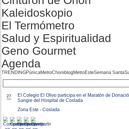
Cinturón de Orión
Kaleidoskopio
El Termómetro
Salud y Espiritualidad
Geno Gourmet
Agenda
TRENDING
Púnica
Metro
Choniblog
MetroEste
Semana Santa
S
MAY
El Colegio El Olivo participa en el Maratón de Donaci
27
Sangre del Hospital de Coslada
2025
Zona Este
-
Coslada