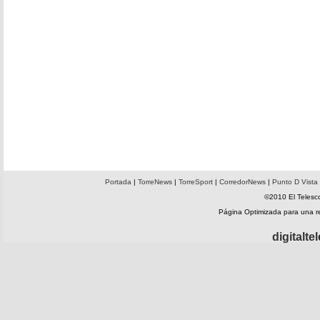
Portada
|
TorreNews
|
TorreSport
|
CorredorNews
|
Punto D Vista
©2010 El Telesco
Página Optimizada para una 
digitalt