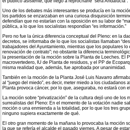
el público asistente, que llegó a reprocharle “será Andalucía”.
Uno de los debates más interesantes se producía en la moción
los partidos se enzarzaban en una curiosa disquisición termin
defendían que no estarían con la oposición en su labor de “ma
pública, a lo que los socialistas respondían “es información.”
Pero no fue la única diferencia conceptual del Pleno: en la da
decretos, se informaba de lo que los socialistas llamaban “d
trabajadores del Ayuntamiento, mientras que los populares l
renovación de contrato”; no obstante la diferencia terminológi
la presentación de la moción sobre la Planta de Loeches. El
macrovertedero, IU de Planta de residuos, y el PP de Ecopar
misma realidad que, además, fue aprobada por unanimidad.
También en la moción de la Planta José Luis Navarro afirmab
al “juego del miedo”, es decir, meter miedo a los ciudadanos 
Planta provoca cáncer, por lo que, aseguraba, no estará con el
La moción sobre “privatización” de la cultura dejó uno de lo
surrealistas del Pleno: En el momento de la votación nadie sa
moción o una enmienda a la totalidad, por lo que los tres grup
ninguno supiera exactamente de qué.
El otro gran momento de la mañana lo provocaba la moción soci
la que se refería el alcalde el pasado viernes. A pesar de esta