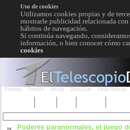
Uso de cookies
Utilizamos cookies propias y de terce
mostrarle publicidad relacionada con 
hábitos de navegación.
Si continúa navegando, consideramos
información, o bien conocer cómo cam
cookies
Portada
Torrejón
Alcalá
Zona Este
Otras Noticias
TRENDING
Púnica
Metro
Choniblog
MetroEst
Poderes paranormales, el juego d
SEP
29