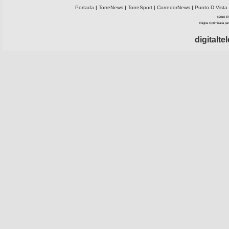
Portada
|
TorreNews
|
TorreSport
|
CorredorNews
|
Punto D Vista
©2010 El 
Página Optimizada par
digitalt