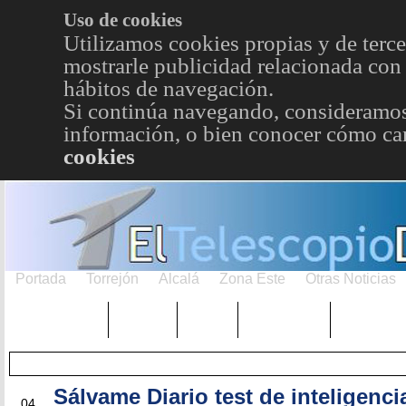
Uso de cookies
Utilizamos cookies propias y de terce
mostrarle publicidad relacionada con 
hábitos de navegación.
Si continúa navegando, consideramos
información, o bien conocer cómo cam
cookies
Portada
Torrejón
Alcalá
Zona Este
Otras Noticias
TRENDING
Púnica
Metro
Choniblog
MetroEst
Sálvame Diario test de inteligencia
FEB
04