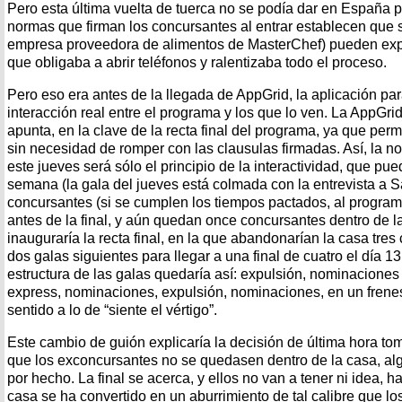
Pero esta última vuelta de tuerca no se podía dar en España po
normas que firman los concursantes al entrar establecen que só
empresa proveedora de alimentos de MasterChef) pueden expu
que obligaba a abrir teléfonos y ralentizaba todo el proceso.
Pero eso era antes de la llegada de AppGrid, la aplicación pa
interacción real entre el programa y los que lo ven. La AppGrid
apunta, en la clave de la recta final del programa, ya que per
sin necesidad de romper con las clausulas firmadas. Así, la 
este jueves será sólo el principio de la interactividad, que pu
semana (la gala del jueves está colmada con la entrevista a Sa
concursantes (si se cumplen los tiempos pactados, al program
antes de la final, y aún quedan once concursantes dentro de l
inauguraría la recta final, en la que abandonarían la casa tre
dos galas siguientes para llegar a una final de cuatro el día 13 
estructura de las galas quedaría así: expulsión, nominaciones
express, nominaciones, expulsión, nominaciones, en un frene
sentido a lo de “siente el vértigo”.
Este cambio de guión explicaría la decisión de última hora t
que los exconcursantes no se quedasen dentro de la casa, a
por hecho. La final se acerca, y ellos no van a tener ni idea, 
casa se ha convertido en un aburrimiento de tal calibre que l