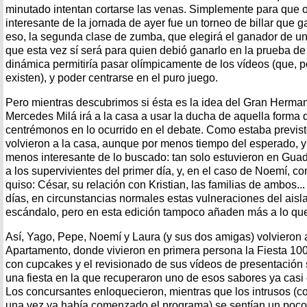
minutado intentan cortarse las venas. Simplemente para que o
interesante de la jornada de ayer fue un torneo de billar que 
eso, la segunda clase de zumba, que elegirá el ganador de un
que esta vez sí será para quien debió ganarlo en la prueba de
dinámica permitiría pasar olímpicamente de los vídeos (que, po
existen), y poder centrarse en el puro juego.
Pero mientras descubrimos si ésta es la idea del Gran Herma
Mercedes Milá irá a la casa a usar la ducha de aquella forma q
centrémonos en lo ocurrido en el debate. Como estaba previst
volvieron a la casa, aunque por menos tiempo del esperado, 
menos interesante de lo buscado: tan solo estuvieron en Guad
a los supervivientes del primer día, y, en el caso de Noemí, co
quiso: César, su relación con Kristian, las familias de ambos..
días, en circunstancias normales estas vulneraciones del aisl
escándalo, pero en esta edición tampoco añaden más a lo que
Así, Yago, Pepe, Noemí y Laura (y sus dos amigas) volvieron 
Apartamento, donde vivieron en primera persona la Fiesta 10
con cupcakes y el revisionado de sus vídeos de presentación
una fiesta en la que recuperaron uno de esos sabores ya casi o
Los concursantes enloquecieron, mientras que los intrusos (c
una vez ya había comenzado el programa) se sentían un poco