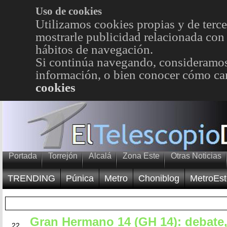
Uso de cookies
Utilizamos cookies propias y de terce
mostrarle publicidad relacionada con 
hábitos de navegación.
Si continúa navegando, consideramos
información, o bien conocer cómo cam
cookies
Portada
Torrejón
Alcalá
Zona Este
Otras Noticias
TRENDING
Púnica
Metro
Choniblog
MetroEst
Gran Hermano 14 (GH 14): debate
MAY
22