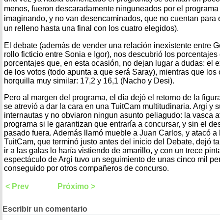
menos, fueron descaradamente ninguneados por el programa y
imaginando, y no van desencaminados, que no cuentan para e
un relleno hasta una final con los cuatro elegidos).
El debate (además de vender una relación inexistente entre 
rollo ficticio entre Sonia e Igor), nos descubrió los porcentaje
porcentajes que, en esta ocasión, no dejan lugar a dudas: el
de los votos (todo apunta a que será Saray), mientras que los
horquilla muy similar: 17,2 y 16,1 (Nacho y Desi).
Pero al margen del programa, el día dejó el retorno de la figu
se atrevió a dar la cara en una TuitCam multitudinaria. Argi y 
internautas y no obviaron ningun asunto peliagudo: la vasca af
programa si le garantizan que entraría a concursar, y sin el d
pasado fuera. Además llamó mueble a Juan Carlos, y atacó a 
TuitCam, que terminó justo antes del inicio del Debate, dejó 
ir a las galas lo haría vistiendo de amarillo, y con un trece pin
espectáculo de Argi tuvo un seguimiento de unas cinco mil pe
conseguido por otros compañeros de concurso.
< Prev
Próximo >
Escribir un comentario