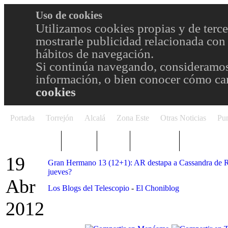
Uso de cookies
Utilizamos cookies propias y de terce
mostrarle publicidad relacionada con 
hábitos de navegación.
Si continúa navegando, consideramos
información, o bien conocer cómo cam
cookies
Portada
Torrejón
Alcalá
Zona Este
Otras Noticias
Pun
TRENDING
Púnica
Metro
Choniblog
MetroEste
19
Gran Hermano 13 (12+1): AR destapa a Cassandra de Ros
jueves?
Abr
Los Blogs del Telescopio
-
El Choniblog
2012