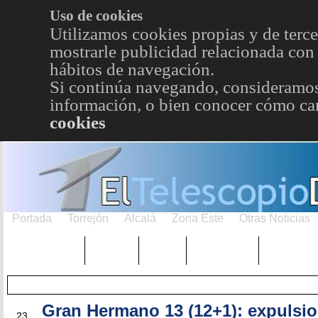
Uso de cookies
Utilizamos cookies propias y de terce
mostrarle publicidad relacionada con 
hábitos de navegación.
Si continúa navegando, consideramos
información, o bien conocer cómo cam
cookies
Portada
Torrejón
Alcalá
Zona Este
Otras Noticias
TRENDING
Púnica
Metro
Choniblog
MetroEst
Gran Hermano 13 (12+1): expulsi
ABR
23