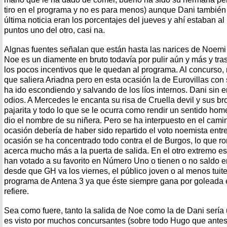
tiro en el programa y no es para menos) aunque Dani también 
última noticia eran los porcentajes del jueves y ahí estaban a
puntos uno del otro, casi na.
Algnas fuentes señalan que están hasta las narices de Noemi y
Noe es un diamente en bruto todavía por pulir aún y más y tras
los pocos incentivos que le quedan al programa. Al concurso, 
que saliera Ariadna pero en esta ocasión la de Eurovillas con 
ha ido escondiendo y salvando de los líos internos. Dani sin 
odios. A Mercedes le encanta su risa de Cruella devil y sus br
pajarita y todo lo que se le ocurra como rendir un sentido home
dio el nombre de su niñera. Pero se ha interpuesto en el cam
ocasión debería de haber sido repartido el voto noemista entre
ocasión se ha concentrado todo contra el de Burgos, lo que ro
acerca mucho más a la puerta de salida. En el otro extremo es
han votado a su favorito en Número Uno o tienen o no saldo 
desde que GH va los viernes, el público joven o al menos tuit
programa de Antena 3 ya que éste siempre gana por goleada 
refiere.
Sea como fuere, tanto la salida de Noe como la de Dani sería 
es visto por muchos concursantes (sobre todo Hugo que antes