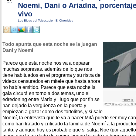
Noemi, Dani o Ariadna, porcentaje
2012
vivo
Los Blogs del Telescopio
-
El Choniblog
Todo apunta que esta noche se la juegan
Dani y Noemi
Parece que esta noche nos va a deparar
muchas sorpresas, además de lo que nos
tiene habituados en el programa y su ristra de
vídeos censurados en mitele que hasta ahora
no había emitido. Parece que esta noche la
gala circurá en torno a dos temas, uno el
edredoning entre María y Hugo que por fín se
han dejado la vergúenza en la puerta y
empiezan a gozar como dos tortolitos, y si sale
Noemí, la entrevista que le va a hacer Milá puede ser muy c
como han tratado y criticado la familia de Noemí a la productor
tanto, y aunque hoy es probable que si salga Noe (por aquell
mano que le ha dado de comer, bueno ha sido su hermana pe