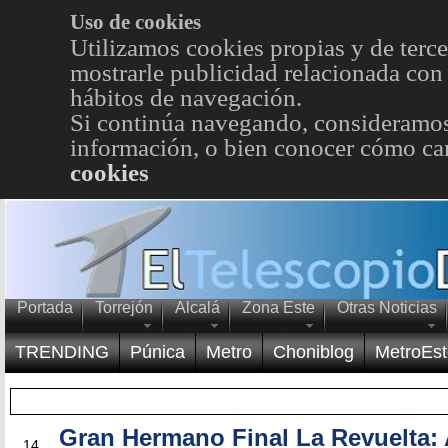
Uso de cookies
Utilizamos cookies propias y de terce
mostrarle publicidad relacionada con 
hábitos de navegación.
Si continúa navegando, consideramos
información, o bien conocer cómo cam
cookies
Portada
Torrejón
Alcalá
Zona Este
Otras Noticias
TRENDING
Púnica
Metro
Choniblog
MetroEst
Gran Hermano Final La Revuelta:
JUN
14