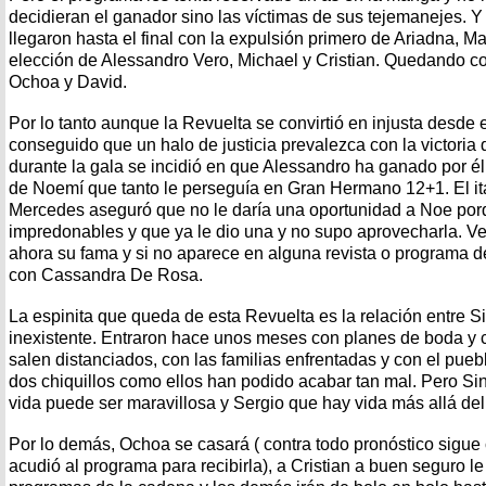
decidieran el ganador sino las víctimas de sus tejemanejes. 
llegaron hasta el final con la expulsión primero de Ariadna, Ma
elección de Alessandro Vero, Michael y Cristian. Quedando co
Ochoa y David.
Por lo tanto aunque la Revuelta se convirtió en injusta desde 
conseguido que un halo de justicia prevalezca con la victori
durante la gala se incidió en que Alessandro ha ganado por é
de Noemí que tanto le perseguía en Gran Hermano 12+1. El it
Mercedes aseguró que no le daría una oportunidad a Noe po
impredonables y que ya le dio una y no supo aprovecharla. 
ahora su fama y si no aparece en alguna revista o programa 
con Cassandra De Rosa.
La espinita que queda de esta Revuelta es la relación entre S
inexistente. Entraron hace unos meses con planes de boda y 
salen distanciados, con las familias enfrentadas y con el p
dos chiquillos como ellos han podido acabar tan mal. Pero Si
vida puede ser maravillosa y Sergio que hay vida más allá del
Por lo demás, Ochoa se casará ( contra todo pronóstico sigu
acudió al programa para recibirla), a Cristian a buen seguro l