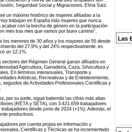
Inclusión, Seguridad Social y Migraciones, Elma Saiz.
e un máximo histórico de mujeres afiliadas a la
"Hoy trabajan en España más mujeres que nunca.
acabar con la brecha de género en la participación
icen mes tras mes que vamos por buen camino".
Las 
e los menores de 30 años y los mayores de 55 desde
ecimiento del 27,9% y del 24% respectivamente, es
ece un 12,1%.
os sectores del Régimen General ganan afiliados en
ensidad Agricultura, Ganadería, Caza, Silvicultura y
les. En términos interanuales, Transporte y
idades Artísticas, Recreativas y de Entretenimiento,
 seguidos de Actividades Profesionales Científicas y
.
 por su parte, sigue batiendo las cifras más altas
millones (RETA y SETA), con 3.421.659 trabajadores
7 trabajadores desde junio de 2024 (+1%). Además, el
nte productivos.
abajadores por cuenta propia en Información y
sionales, Científicas y Técnicas se ha incrementado