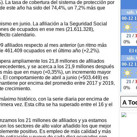
). La tasa de cobertura del sistema de protección por
de este año ha sido del 74,4%, un 7,2% más que
smo en junio. La afiliación a la Seguridad Social
lones de ocupados en ese mes (21.611.328),
fecto calendario.
 afiliados respecto al mes anterior (un ritmo más
 de 461.409 ocupados en el último año (+2,2%).
supera ampliamente los 21,8 millones de afiliados
n precedentes, y se acerca a los 21,9 millones después
os más que en mayo (+0,35%), un incremento mayor
. El comportamiento de abril a junio (+503.449) es
 mantiene por encima del promedio entre 2017 y 2019,
te crecimiento.
ximo histórico, con la serie diaria por encima de
A To
imera vez. Esta cifra se ha superado entre el 16 y el
zamos los 21 millones de afiliados y ya estamos
on los sectores de alto valor añadido los que mejor
blemente positivo. Es empleo de más calidad y más
 de cotización y nueve de cada diez ocupados son