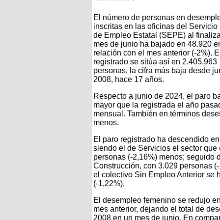
El número de personas en desempl
inscritas en las oficinas del Servicio
de Empleo Estatal (SEPE) al finaliza
mes de junio ha bajado en 48.920 e
relación con el mes anterior (-2%). E
registrado se sitúa así en 2.405.963
personas, la cifra más baja desde ju
2008, hace 17 años.
Respecto a junio de 2024, el paro b
mayor que la registrada el año pasad
mensual. También en términos deses
menos.
El paro registrado ha descendido en
siendo el de Servicios el sector q
personas (-2,16%) menos; seguido de
Construcción, con 3.029 personas (-
el colectivo Sin Empleo Anterior se
(-1,22%).
El desempleo femenino se redujo en 
mes anterior, dejando el total de d
2008 en un mes de junio. En compa