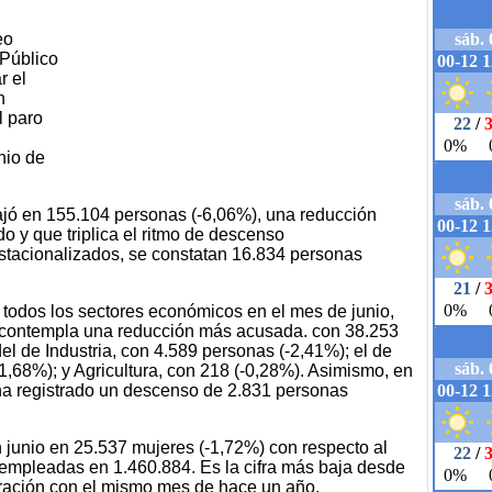
eo
 Público
r el
n
l paro
nio de
ajó en 155.104 personas (-6,06%), una reducción
o y que triplica el ritmo de descenso
tacionalizados, se constatan 16.834 personas
 todos los sectores económicos en el mes de junio,
ue contempla una reducción más acusada. con 38.253
l de Industria, con 4.589 personas (-2,41%); el de
1,68%); y Agricultura, con 218 (-0,28%). Asimismo, en
 ha registrado un descenso de 2.831 personas
junio en 25.537 mujeres (-1,72%) con respecto al
esempleadas en 1.460.884. Es la cifra más baja desde
ración con el mismo mes de hace un año,