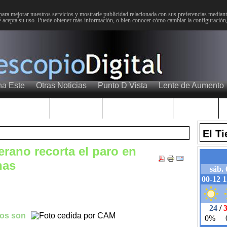
para mejorar nuestros servicios y mostrarle publicidad relacionada con sus preferencias mediante
 acepta su uso. Puede obtener más información, o bien conocer cómo cambiar la configuración
na Este
Otras Noticias
Punto D Vista
Lente de Aumento
Choniblog
MetroEste
Semana Santa
Sucesos
El T
erano recorta el paro en
nas
tos son