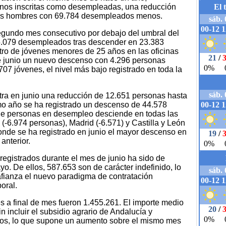
nos inscritas como desempleadas, una reducción
 los hombres con 69.784 desempleados menos.
gundo mes consecutivo por debajo del umbral del
45.079 desempleados tras descender en 23.383
tro de jóvenes menores de 25 años en las oficinas
 junio un nuevo descenso con 4.296 personas
07 jóvenes, el nivel más bajo registrado en toda la
tra en junio una reducción de 12.651 personas hasta
timo año se ha registrado un descenso de 44.578
l de personas en desempleo desciende en todas las
6.974 personas), Madrid (-6.571) y Castilla y León
onde se ha registrado en junio el mayor descenso en
anterior.
registrados durante el mes de junio ha sido de
. De ellos, 587.653 son de carácter indefinido, lo
afianza el nuevo paradigma de contratación
boral.
s a final de mes fueron 1.455.261. El importe medio
n incluir el subsidio agrario de Andalucía y
ros, lo que supone un aumento sobre el mismo mes