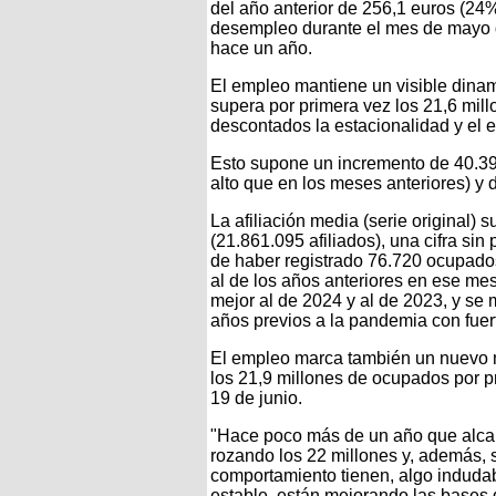
del año anterior de 256,1 euros (24%
desempleo durante el mes de mayo 
hace un año.
El empleo mantiene un visible dinami
supera por primera vez los 21,6 mil
descontados la estacionalidad y el e
Esto supone un incremento de 40.399
alto que en los meses anteriores) y
La afiliación media (serie original) 
(21.861.095 afiliados), una cifra si
de haber registrado 76.720 ocupad
al de los años anteriores en ese mes
mejor al de 2024 y al de 2023, y se
años previos a la pandemia con fuer
El empleo marca también un nuevo má
los 21,9 millones de ocupados por pr
19 de junio.
"Hace poco más de un año que alcan
rozando los 22 millones y, además, s
comportamiento tienen, algo induda
estable, están mejorando las bases