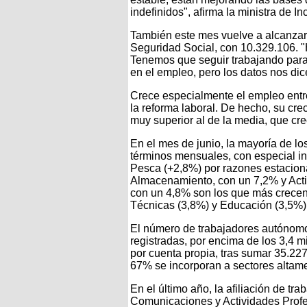
indefinidos", afirma la ministra de 
También este mes vuelve a alcanzars
Seguridad Social, con 10.329.106. 
Tenemos que seguir trabajando para 
en el empleo, pero los datos nos d
Crece especialmente el empleo entr
la reforma laboral. De hecho, su cr
muy superior al de la media, que cr
En el mes de junio, la mayoría de l
términos mensuales, con especial int
Pesca (+2,8%) por razones estaciona
Almacenamiento, con un 7,2% y Activ
con un 4,8% son los que más crecen,
Técnicas (3,8%) y Educación (3,5%)
El número de trabajadores autónomos,
registradas, por encima de los 3,4 
por cuenta propia, tras sumar 35.22
67% se incorporan a sectores altame
En el último año, la afiliación de tr
Comunicaciones y Actividades Profe