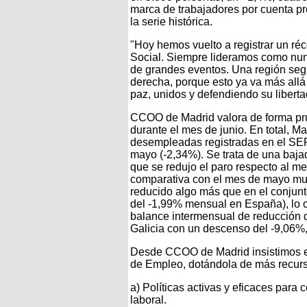
marca de trabajadores por cuenta pro
la serie histórica.
"Hoy hemos vuelto a registrar un réc
Social. Siempre lideramos como nunc
de grandes eventos. Una región seg
derecha, porque esto ya va más allá 
paz, unidos y defendiendo su libert
CCOO de Madrid valora de forma pru
durante el mes de junio. En total, M
desempleadas registradas en el SE
mayo (-2,34%). Se trata de una baja
que se redujo el paro respecto al me
comparativa con el mes de mayo mue
reducido algo más que en el conjunt
del -1,99% mensual en España), lo c
balance intermensual de reducción 
Galicia con un descenso del -9,06%
Desde CCOO de Madrid insistimos en
de Empleo, dotándola de más recurso
a) Políticas activas y eficaces para
laboral.