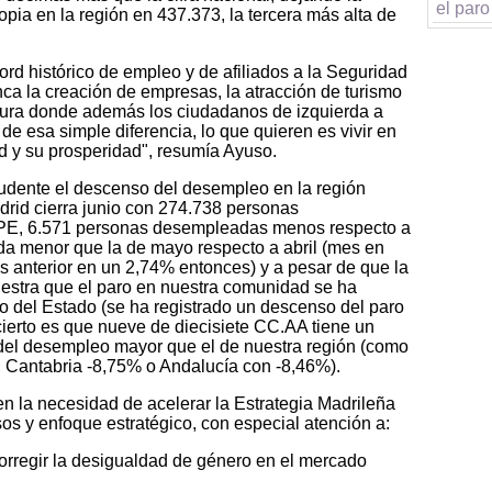
el par
pia en la región en 437.373, la tercera más alta de
ord histórico de empleo y de afiliados a la Seguridad
a la creación de empresas, la atracción de turismo
ura donde además los ciudadanos de izquierda a
de esa simple diferencia, lo que quieren es vivir en
ad y su prosperidad", resumía Ayuso.
dente el descenso del desempleo en la región
adrid cierra junio con 274.738 personas
PE, 6.571 personas desempleadas menos respecto a
da menor que la de mayo respecto a abril (mes en
s anterior en un 2,74% entonces) y a pesar de que la
stra que el paro en nuestra comunidad se ha
o del Estado (se ha registrado un descenso del paro
ierto es que nueve de diecisiete CC.AA tiene un
del desempleo mayor que el de nuestra región (como
, Cantabria -8,75% o Andalucía con -8,46%).
 la necesidad de acelerar la Estrategia Madrileña
s y enfoque estratégico, con especial atención a:
 corregir la desigualdad de género en el mercado