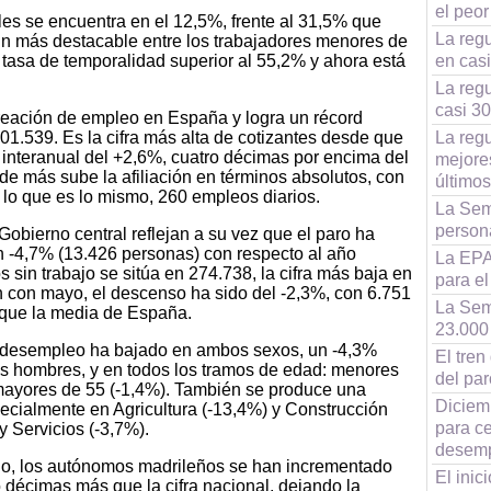
el peor
les se encuentra en el 12,5%, frente al 31,5% que
La reg
ún más destacable entre los trabajadores menores de
 tasa de temporalidad superior al 55,2% y ahora está
en cas
La regu
casi 3
reación de empleo en España y logra un récord
.801.539. Es la cifra más alta de cotizantes desde que
La regu
o interanual del +2,6%, cuatro décimas por encima del
mejore
nde más sube la afiliación en términos absolutos, con
últimos
 lo que es lo mismo, 260 empleos diarios.
La Sem
persona
 Gobierno central reflejan a su vez que el paro ha
 -4,7% (13.426 personas) con respecto al año
La EPA 
 sin trabajo se sitúa en 274.738, la cifra más baja en
para e
 con mayo, el descenso ha sido del -2,3%, con 6.751
La Sem
 que la media de España.
23.000
l desempleo ha bajado en ambos sexos, un -4,3%
El tre
los hombres, y en todos los tramos de edad: menores
del par
 mayores de 55 (-1,4%). También se produce una
Diciem
pecialmente en Agricultura (-13,4%) y Construcción
para ce
y Servicios (-3,7%).
desem
odo, los autónomos madrileños se han incrementado
El inic
 décimas más que la cifra nacional, dejando la