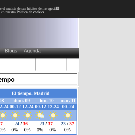
 el análisis de sus hábitos de navegación.
x
, en nuestra
Política de cookies
Blogs
Agenda
Plenos
Paro
Cervantes
iempo