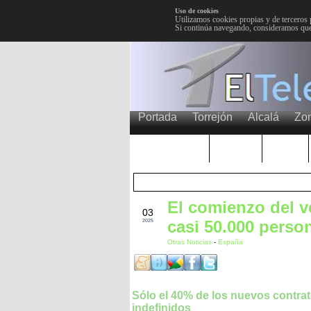
Uso de cookies
Utilizamos cookies propias y de terceros 
Si continúa navegando, consideramos que
Portada
Torrejón
Alcalá
Zo
TRENDING
Púnica
Metro
El comienzo del v
JUL
03
casi 50.000 perso
2025
Otras Noticias
-
España
Sólo el 40% de los nuevos contra
indefinidos