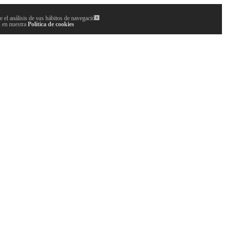
 el análisis de sus hábitos de navegación.
x
, en nuestra
Política de cookies