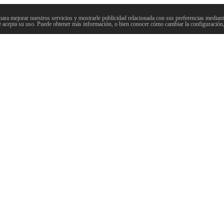
para mejorar nuestros servicios y mostrarle publicidad relacionada con sus preferencias mediante
 acepta su uso. Puede obtener más información, o bien conocer cómo cambiar la configuración