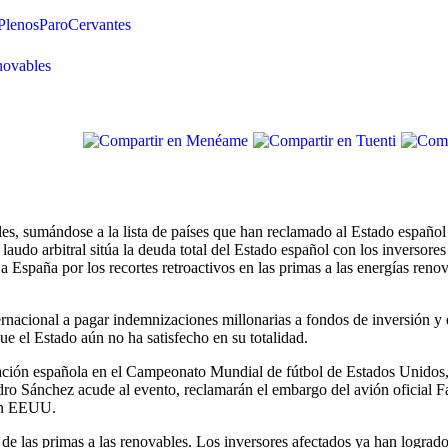
Plenos
Paro
Cervantes
novables
s, sumándose a la lista de países que han reclamado al Estado español 
 laudo arbitral sitúa la deuda total del Estado español con los inversore
a España por los recortes retroactivos en las primas a las energías ren
ternacional a pagar indemnizaciones millonarias a fondos de inversión y
ue el Estado aún no ha satisfecho en su totalidad.
cipación española en el Campeonato Mundial de fútbol de Estados Unidos
edro Sánchez acude al evento, reclamarán el embargo del avión oficial 
 en EEUU.
e las primas a las renovables. Los inversores afectados ya han logrado