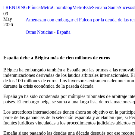
TRENDING
Púnica
Metro
Choniblog
MetroEste
Semana Santa
Sucesos
09
May
Amenazan con embargar el Falcon por la deuda de las re
2026
Otras Noticias
-
España
España debe a Bélgica más de cien millones de euros
Bélgica ha embargado también a España por las primas a las renovable
indemnizaciones derivadas de los laudos arbitrales internacionales. El
de los 100 millones de euros. Los inversores extranjeros denunciaron 
durante la crisis económica de la pasada década.
España ya ha sido condenada por múltiples tribunales de arbitraje in
países. El embargo belga se suma a una larga lista de reclamaciones q
Los acreedores internacionales tienen ahora su objetivo en la parti
parte de las ganancias de la selección española y adelantan que, si P
fuentes jurídicas vinculadas a los procedimientos judiciales abiertos
España sigue pagando las deudas una década después por ese recorte d