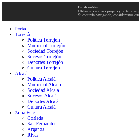
Uso de cookies
Utilizamos cookies propias y de terceros 
Si continúa navegando, consideramos que
Portada
Torrejón
Política Torrejón
Municipal Torrejón
Sociedad Torrejón
Sucesos Torrejón
Deportes Torrejón
Cultura Torrejón
Alcalá
Política Alcalá
Municipal Alcalá
Sociedad Alcalá
Sucesos Alcalá
Deportes Alcalá
Cultura Alcalá
Zona Este
Coslada
San Fernando
Arganda
Rivas