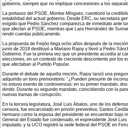
gobierno, siempre que no implique concesiones a los separat
La portavoz del PSOE, Montse Mínguez, cuestionó la credibili
estabilidad del actual gobierno. Desde ERC, su secretaria g
exigido que Pedro Sánchez comparezca de inmediato ante las 
que afectan al PSOE, mientras que Lara Hernández de Sumar
rendir cuentas públicamente.
La propuesta de Feijóo llega ocho años después de la moción
junio de 2018 destituyó a Mariano Rajoy y llevó a Pedro Sánc
Gobierno. Fue la primera vez que un presidente accedía al c
elecciones, en un contexto de creciente descontento por los 
que afectaban al Partido Popular.
Durante el debate de aquella moción, Rajoy lanzó una pregun
adquirido un tono premonitorio: "¿Pueden presumir de incorr
no estuvo exento de controversias: en su primer mandato, dos 
dimitir. Durante su segundo mandato, coincidiendo con la pa
nuevas tramas de corrupción.
En la tercera legislatura, José Luis Ábalos, uno de los defens
censura, fue encarcelado en prisión preventiva; Santos Cerdán
hermano como la esposa del presidente se encuentran bajo inv
General del Estado fue condenado, el expresidente José Luis
imputado, y la UCO registró la sede federal del PSOE en Ferr