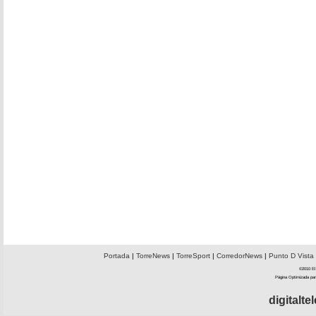
Portada
|
TorreNews
|
TorreSport
|
CorredorNews
|
Punto D Vista
©2010 El 
Página Optimizada par
digitalt