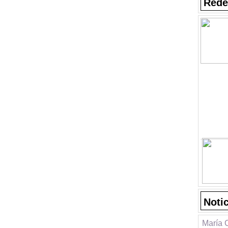
Rede
Noti
María 