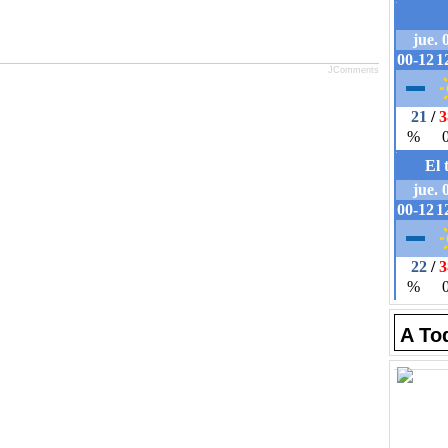
JComments
A To