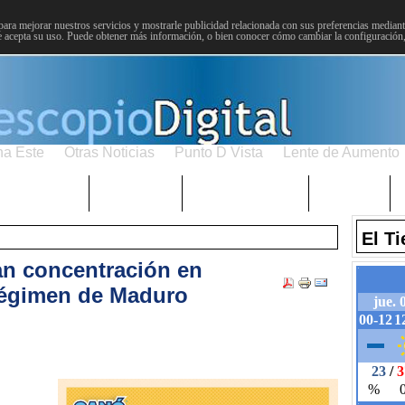
para mejorar nuestros servicios y mostrarle publicidad relacionada con sus preferencias mediante
 acepta su uso. Puede obtener más información, o bien conocer cómo cambiar la configuración
na Este
Otras Noticias
Punto D Vista
Lente de Aumento
Choniblog
MetroEste
Semana Santa
Sucesos
El T
n concentración en
 régimen de Maduro