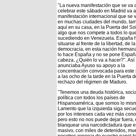
"La nueva manifestación que se va 
celebrar este sábado en Madrid va a
manifestación internacional que se v
en muchas ciudades del mundo, ta
aquí en su casa, en la Puerta del So
algo que nos compete a todos lo qu
sucediendo en Venezuela. España 
situarse al frente de la libertad, de la
democracia, en esta nación hermana
lo hace España y no se pone Españ
cabeza, ¿Quién lo va a hacer?". Así
anunciaba Ayuso su apoyo a la
concentración convocada para este
a las ocho de la tarde en la Puerta d
rechazo del régimen de Maduro.
"Tenemos una deuda histórica, socia
política con todos los países de
Hispanoamérica, que somos lo mis
Lamento que la izquierda siga secu
por los intereses cada vez más conoc
pero esto no nos puede dejar fuera,
blanquear una narcodictadura que e
masivo, con miles de detenidos, muer
nosotros renegar de nuestro papel hi