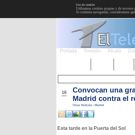
Uso de cookies
Utilizamos cookies propias y de terceros 
Si continúa navegando, consideramos que
Portada
Torrejón
Alcalá
Zo
TRENDING
Púnica
Metro
Convocan una gra
AGO
16
Madrid contra el
2024
Otras Noticias
-
Madrid
Esta tarde en la Puerta del Sol