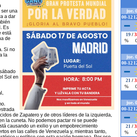
a
 ser una
a a dar
mbién
l. Es
e está
ha de
. Si no
a la
 sábado
el Sol en
l,
mo.
estrada
idos de Zapatero y de otros líderes de la izquierda,
 en la cuneta. No podemos pactar ni se puede
stá causando un exilio y un empobrecimiento
tos en las calles de Venezuela y, mientras tanto,
stórico y político con esta nación hermana. Por eso,