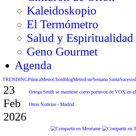
Kaleidoskopio
El Termómetro
Salud y Espiritualidad
Geno Gourmet
Agenda
TRENDING
Púnica
Metro
Choniblog
MetroEste
Semana Santa
Sucesos
23
Ortega Smith se mantiene como portavoz de VOX en el 
Feb
Otras Noticias
-
Madrid
2026