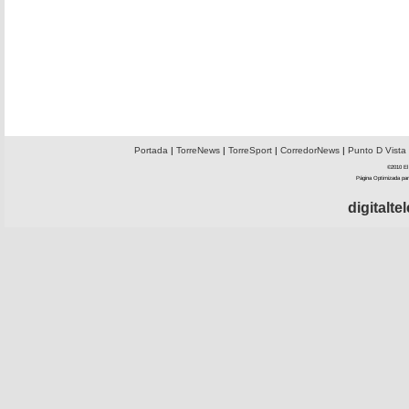
Portada
|
TorreNews
|
TorreSport
|
CorredorNews
|
Punto D Vista
©2010 El 
Página Optimizada par
digitalt