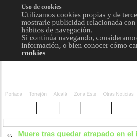
Uso de cookies
Utilizamos cookies propias y de terce
mostrarle publicidad relacionada con 
hábitos de navegación.
Si continúa navegando, consideramos
información, o bien conocer cómo cam
cookies
Portada
Torrejón
Alcalá
Zona Este
Otras Noticias
TRENDING
Púnica
Metro
Choniblog
MetroEst
Muere tras quedar atrapado en el
MAR
26