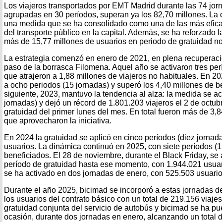
Los viajeros transportados por EMT Madrid durante las 74 jor
agrupadas en 30 períodos, superan ya los 82,70 millones. La c
una medida que se ha consolidado como una de las más efica
del transporte público en la capital. Además, se ha reforzado
más de 15,77 millones de usuarios en periodo de gratuidad no
La estrategia comenzó en enero de 2021, en plena recuperació
paso de la borrasca Filomena. Aquel año se activaron tres perí
que atrajeron a 1,88 millones de viajeros no habituales. En 20
a ocho periodos (15 jornadas) y superó los 4,40 millones de b
siguiente, 2023, mantuvo la tendencia al alza: la medida se ac
jornadas) y dejó un récord de 1.801.203 viajeros el 2 de octub
gratuidad del primer lunes del mes. En total fueron más de 3,
que aprovecharon la iniciativa.
En 2024 la gratuidad se aplicó en cinco períodos (diez jorna
usuarios. La dinámica continuó en 2025, con siete períodos (
beneficiados. El 28 de noviembre, durante el Black Friday, se
período de gratuidad hasta ese momento, con 1.944.021 usuar
se ha activado en dos jornadas de enero, con 525.503 usuario
Durante el año 2025, bicimad se incorporó a estas jornadas d
los usuarios del contrato básico con un total de 219.156 viajes
gratuidad conjunta del servicio de autobús y bicimad se ha p
ocasión, durante dos jornadas en enero, alcanzando un total 