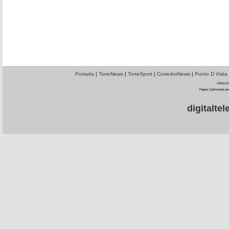
Portada
|
TorreNews
|
TorreSport
|
CorredorNews
|
Punto D Vista
©2010 El 
Página Optimizada par
digitalt