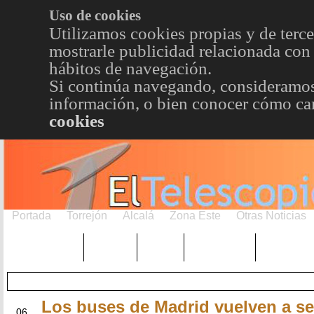
Uso de cookies
Utilizamos cookies propias y de terce
mostrarle publicidad relacionada con 
hábitos de navegación.
Si continúa navegando, consideramos
información, o bien conocer cómo cam
cookies
Portada
Torrejón
Alcalá
Zona Este
Otras Noticias
TRENDING
Púnica
Metro
Choniblog
MetroEst
Los buses de Madrid vuelven a ser
ABR
06