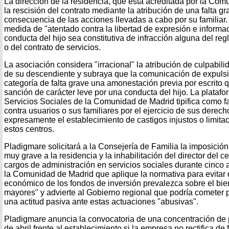
La dirección de la residencia, que está acreditada por la Comu
la rescisión del contrato mediante la atribución de una falta g
consecuencia de las acciones llevadas a cabo por su familiar.
medida de "atentado contra la libertad de expresión e informa
conducta del hijo sea constitutiva de infracción alguna del re
o del contrato de servicios.
La asociación considera "irracional" la atribución de culpabili
de su descendiente y subraya que la comunicación de expulsió
categoría de falta grave una amonestación previa por escrito
sanción de carácter leve por una conducta del hijo. La plataf
Servicios Sociales de la Comunidad de Madrid tipifica como fa
contra usuarios o sus familiares por el ejercicio de sus derech
expresamente el establecimiento de castigos injustos o limit
estos centros.
Pladigmare solicitará a la Consejería de Familia la imposición
muy grave a la residencia y la inhabilitación del director del ce
cargos de administración en servicios sociales durante cinco 
la Comunidad de Madrid que aplique la normativa para evitar 
económico de los fondos de inversión prevalezca sobre el bie
mayores" y advierte al Gobierno regional que podría cometer 
una actitud pasiva ante estas actuaciones "abusivas".
Pladigmare anuncia la convocatoria de una concentración de p
de abril frente al establecimiento si la empresa no rectifica de