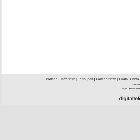
Portada
|
TorreNews
|
TorreSport
|
CorredorNews
|
Punto D Vista
©2010 El 
Página Optimizada par
digitalt