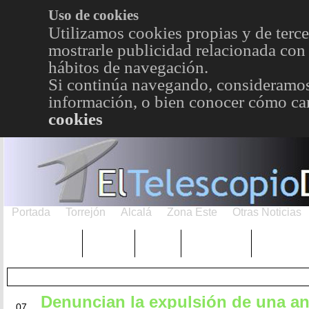
Uso de cookies
Utilizamos cookies propias y de terce
mostrarle publicidad relacionada con 
hábitos de navegación.
Si continúa navegando, consideramos
información, o bien conocer cómo cam
cookies
Portada
Torrejón
Alcalá
Zona Este
Otras Noticias
TRENDING
Púnica
Metro
Choniblog
MetroEst
Denuncian la expulsión de una a
ABR
07