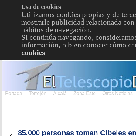
Uso de cookies
Utilizamos cookies propias y de terce
mostrarle publicidad relacionada con 
hábitos de navegación.
Si continúa navegando, consideramos
información, o bien conocer cómo cam
cookies
Portada
Torrejón
Alcalá
Zona Este
Otras Noticias
TRENDING
Púnica
Metro
Choniblog
MetroEst
85.000 personas toman Cibeles en 
ABR
12