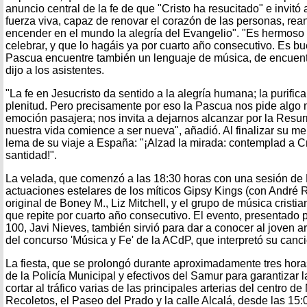
anuncio central de la fe de que "Cristo ha resucitado" e invitó
fuerza viva, capaz de renovar el corazón de las personas, reani
encender en el mundo la alegría del Evangelio". "Es hermoso
celebrar, y que lo hagáis ya por cuarto año consecutivo. Es b
Pascua encuentre también un lenguaje de música, de encuent
dijo a los asistentes.
"La fe en Jesucristo da sentido a la alegría humana; la purifica,
plenitud. Pero precisamente por eso la Pascua nos pide algo
emoción pasajera; nos invita a dejarnos alcanzar por la Resu
nuestra vida comience a ser nueva", añadió. Al finalizar su m
lema de su viaje a España: "¡Alzad la mirada: contemplad a Cr
santidad!".
La velada, que comenzó a las 18:30 horas con una sesión de 
actuaciones estelares de los míticos Gipsy Kings (con André Re
original de Boney M., Liz Mitchell, y el grupo de música cris
que repite por cuarto año consecutivo. El evento, presentado 
100, Javi Nieves, también sirvió para dar a conocer al joven a
del concurso 'Música y Fe' de la ACdP, que interpretó su canci
La fiesta, que se prolongó durante aproximadamente tres hora
de la Policía Municipal y efectivos del Samur para garantizar l
cortar al tráfico varias de las principales arterias del centro 
Recoletos, el Paseo del Prado y la calle Alcalá, desde las 15: