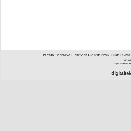
Portada
|
TorreNews
|
TorreSport
|
CorredorNews
|
Punto D Vista
©2010 El 
Página Optimizada par
digitalt