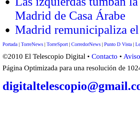
Las izquierdas tumban la
Madrid de Casa Árabe
Madrid remunicipaliza el
Portada
|
TorreNews
|
TorreSport
|
CorredorNews
|
Punto D Vista
|
Le
©2010 El Telescopio Digital •
Contacto
•
Aviso
Página Optimizada para una resolución de 1
digitaltelescopio@gmail.