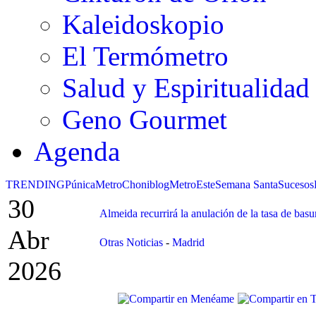
Kaleidoskopio
El Termómetro
Salud y Espiritualidad
Geno Gourmet
Agenda
TRENDING
Púnica
Metro
Choniblog
MetroEste
Semana Santa
Sucesos
30
Almeida recurrirá la anulación de la tasa de basu
Abr
Otras Noticias
-
Madrid
2026