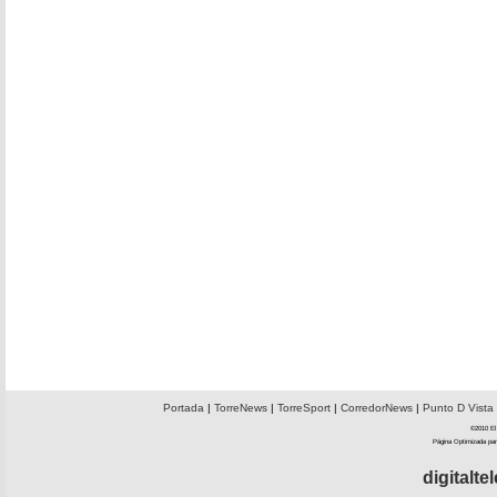
Portada
|
TorreNews
|
TorreSport
|
CorredorNews
|
Punto D Vista
©2010 El 
Página Optimizada par
digitalt