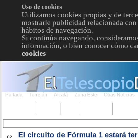
Uso de cookies
Utilizamos cookies propias y de terce
mostrarle publicidad relacionada con 
hábitos de navegación.
Si continúa navegando, consideramos
información, o bien conocer cómo cam
cookies
Portada
Torrejón
Alcalá
Zona Este
Otras Noticias
TRENDING
Púnica
Metro
Choniblog
MetroEst
El circuito de Fórmula 1 estará t
MAY
02