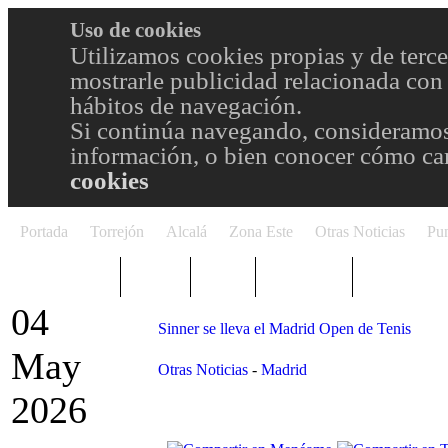
Uso de cookies
Utilizamos cookies propias y de terce
mostrarle publicidad relacionada con 
hábitos de navegación.
Si continúa navegando, consideramos
información, o bien conocer cómo cam
cookies
Portada
Torrejón
Alcalá
Zona Este
Otras Noticias
Pun
TRENDING
Púnica
Metro
Choniblog
MetroEste
04
Sinner se lleva el Madrid Open de Tenis
May
Otras Noticias
-
Madrid
2026