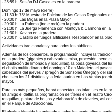
- 23:59 h: Sesión DJ Cascales en la pradera.
Domingo 17 de mayo (cierre)
- 11:30 h: 73ª Muestra de Folclore de las Casas Regionales e
- 20:00 h: Las Migas en la Plaza Mayor.
- 20:00 h: La Paloma (indie rock) en la pradera.
- 21:30 h: La Juerga Flamenca con Montoya & Carmona en la 
- 21:30 h: Xavibo en la pradera.
- 23:00 h: Castillo de fuegos artificiales 'Resplandor' en la pra
Actividades tradicionales y para todos los públicos
Además de los conciertos, la programación incluye la tradici
en la pradera (gigantes y cabezudos, misa, procesión, bendic
degustación de limonada y rosquillas), la boda goyesca del lu
el chotis multitudinario del domingo 10 en Matadero, el pasaca
cabezudos del jueves 7 (pregón de Sonsoles Ónega) y del sá
chotis en los 21 distritos, y la feria taurina en Las Ventas (corr
mayo).
Para los más pequeños, habrá espectáculos infantiles en la p
Mi amigo el delfín, la programación de títeres en el Teatro Circ
rosquillas, pintura de botijos y elaboración de claveles, así co
en el Parque de Atracciones.
El alcalde Almeida ha animado a todos los madrileños a particip