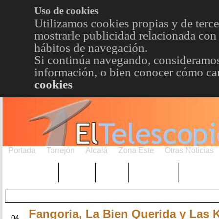
Uso de cookies
Utilizamos cookies propias y de terce
mostrarle publicidad relacionada con 
hábitos de navegación.
Si continúa navegando, consideramos
información, o bien conocer cómo cam
cookies
Portada
Torrejón
Alcalá
Zona Este
Otras Noticias
TRENDING
Púnica
Metro
Choniblog
MetroEst
Fangoria, La Bien Querida y Las 
MAY
04