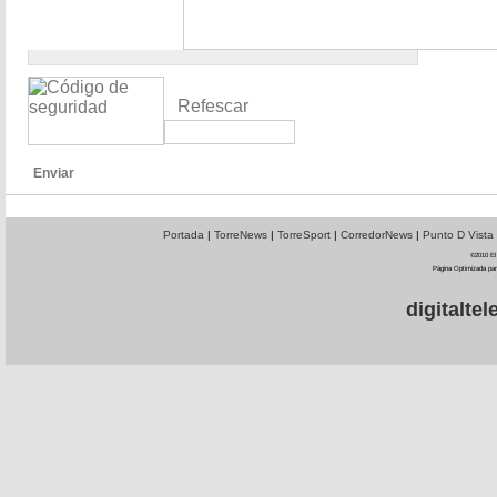
Refescar
Enviar
Portada
|
TorreNews
|
TorreSport
|
CorredorNews
|
Punto D Vista
©2010 El 
Página Optimizada par
digitalt