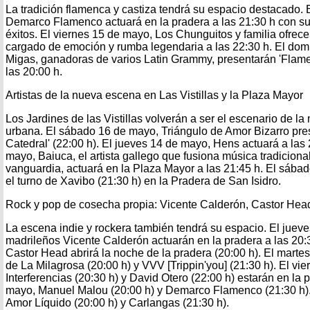
La tradición flamenca y castiza tendrá su espacio destacado.
Demarco Flamenco actuará en la pradera a las 21:30 h con s
éxitos. El viernes 15 de mayo, Los Chunguitos y familia ofrec
cargado de emoción y rumba legendaria a las 22:30 h. El do
Migas, ganadoras de varios Latin Grammy, presentarán 'Flame
las 20:00 h.
Artistas de la nueva escena en Las Vistillas y la Plaza Mayor
Los Jardines de las Vistillas volverán a ser el escenario de la 
urbana. El sábado 16 de mayo, Triángulo de Amor Bizarro pre
Catedral' (22:00 h). El jueves 14 de mayo, Hens actuará a las
mayo, Baiuca, el artista gallego que fusiona música tradicional
vanguardia, actuará en la Plaza Mayor a las 21:45 h. El sáb
el turno de Xavibo (21:30 h) en la Pradera de San Isidro.
Rock y pop de cosecha propia: Vicente Calderón, Castor Head
La escena indie y rockera también tendrá su espacio. El juev
madrileños Vicente Calderón actuarán en la pradera a las 20:
Castor Head abrirá la noche de la pradera (20:00 h). El marte
de La Milagrosa (20:00 h) y VVV [Trippin'you] (21:30 h). El vi
Interferencias (20:30 h) y David Otero (22:00 h) estarán en la
mayo, Manuel Malou (20:00 h) y Demarco Flamenco (21:30 h).
Amor Líquido (20:00 h) y Carlangas (21:30 h).