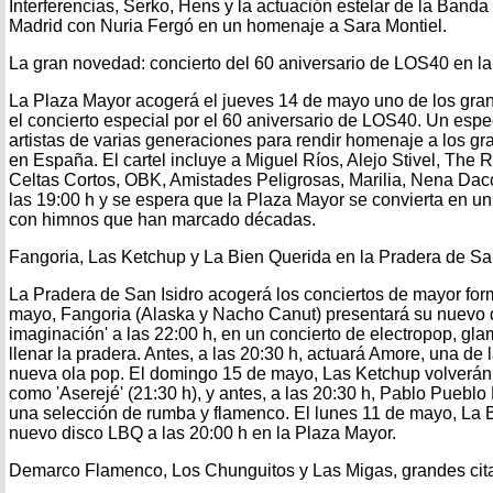
Interferencias, Serko, Hens y la actuación estelar de la Banda
Madrid con Nuria Fergó en un homenaje a Sara Montiel.
La gran novedad: concierto del 60 aniversario de LOS40 en l
La Plaza Mayor acogerá el jueves 14 de mayo uno de los grand
el concierto especial por el 60 aniversario de LOS40. Un espe
artistas de varias generaciones para rendir homenaje a los gr
en España. El cartel incluye a Miguel Ríos, Alejo Stivel, The
Celtas Cortos, OBK, Amistades Peligrosas, Marilia, Nena Daco
las 19:00 h y se espera que la Plaza Mayor se convierta en un 
con himnos que han marcado décadas.
Fangoria, Las Ketchup y La Bien Querida en la Pradera de San
La Pradera de San Isidro acogerá los conciertos de mayor for
mayo, Fangoria (Alaska y Nacho Canut) presentará su nuevo d
imaginación' a las 22:00 h, en un concierto de electropop, gl
llenar la pradera. Antes, a las 20:30 h, actuará Amore, una de
nueva ola pop. El domingo 15 de mayo, Las Ketchup volverán
como 'Aserejé' (21:30 h), y antes, a las 20:30 h, Pablo Pueblo
una selección de rumba y flamenco. El lunes 11 de mayo, La 
nuevo disco LBQ a las 20:00 h en la Plaza Mayor.
Demarco Flamenco, Los Chunguitos y Las Migas, grandes cita