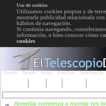
Uso de cookies
Utilizamos cookies propias y de terce
mostrarle publicidad relacionada con 
hábitos de navegación.
Si continúa navegando, consideramos
información, o bien conocer cómo cam
cookies
Portada
Torrejón
Alcalá
Zona Este
Otras Noticias
TRENDING
Púnica
Metro
Choniblog
MetroEst
Almeida comienza a montar los to
MAY
05