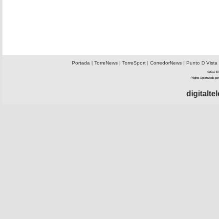
Portada
|
TorreNews
|
TorreSport
|
CorredorNews
|
Punto D Vista
©2010 El 
Página Optimizada par
digitalt