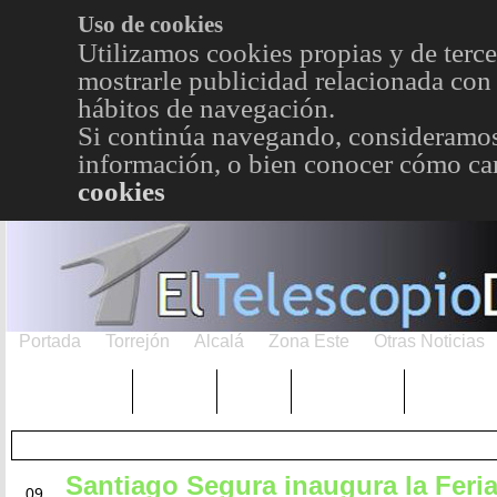
Uso de cookies
Utilizamos cookies propias y de terce
mostrarle publicidad relacionada con 
hábitos de navegación.
Si continúa navegando, consideramos
información, o bien conocer cómo cam
cookies
Portada
Torrejón
Alcalá
Zona Este
Otras Noticias
TRENDING
Púnica
Metro
Choniblog
MetroEst
Santiago Segura inaugura la Feria
MAY
09