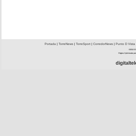
Portada
|
TorreNews
|
TorreSport
|
CorredorNews
|
Punto D Vista
©2010 El 
Página Optimizada par
digitalt