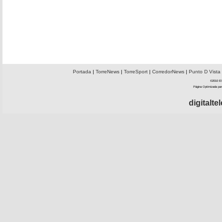
Portada
|
TorreNews
|
TorreSport
|
CorredorNews
|
Punto D Vista
©2010 El 
Página Optimizada par
digitalt