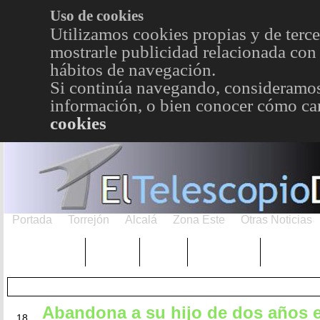
Uso de cookies
Utilizamos cookies propias y de terce
mostrarle publicidad relacionada con 
hábitos de navegación.
Si continúa navegando, consideramos
información, o bien conocer cómo cam
cookies
Portada
Torrejón
Alcalá
Zona Este
Otras Noticias
TRENDING
Púnica
Metro
Choniblog
MetroEst
Abandona a su hijo de dos años e
MAY
18