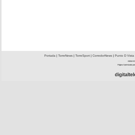
Portada
|
TorreNews
|
TorreSport
|
CorredorNews
|
Punto D Vista
©2010 El 
Página Optimizada par
digitalt