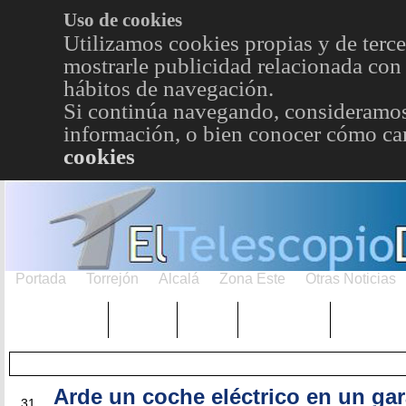
Uso de cookies
Utilizamos cookies propias y de terce
mostrarle publicidad relacionada con 
hábitos de navegación.
Si continúa navegando, consideramos
información, o bien conocer cómo cam
cookies
Portada
Torrejón
Alcalá
Zona Este
Otras Noticias
TRENDING
Púnica
Metro
Choniblog
MetroEst
Arde un coche eléctrico en un gar
MAY
31