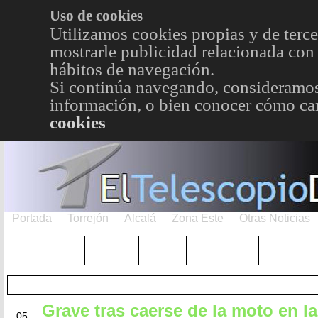
Uso de cookies
Utilizamos cookies propias y de terce
mostrarle publicidad relacionada con 
hábitos de navegación.
Si continúa navegando, consideramos
información, o bien conocer cómo cam
cookies
Portada
Torrejón
Alcalá
Zona Este
Otras Noticias
TRENDING
Púnica
Metro
Choniblog
MetroEst
Grave tras caerse de la moto en la
JUN
05