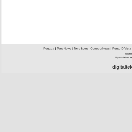
Portada
|
TorreNews
|
TorreSport
|
CorredorNews
|
Punto D Vista
©2010 El 
Página Optimizada par
digitalt