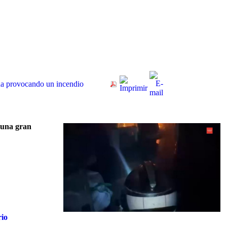
da provocando un incendio
í una gran
rio