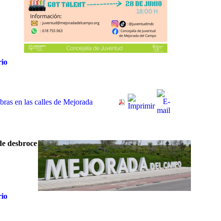
rio
bras en las calles de Mejorada
de desbroce
rio