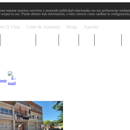
para mejorar nuestros servicios y mostrarle publicidad relacionada con sus preferencias mediante
 acepta su uso. Puede obtener más información, o bien conocer cómo cambiar la configuración
to D Vista
Lente de Aumento
Blogs
Agenda
Semana Santa
Sucesos
Plenos
Paro
Cervantes