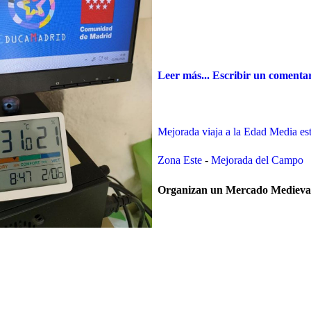
Leer más...
Escribir un comenta
Mejorada viaja a la Edad Media es
Zona Este
-
Mejorada del Campo
Organizan un Mercado Medieva