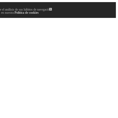
 el análisis de sus hábitos de navegación.
x
, en nuestra
Política de cookies