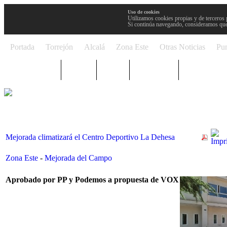
Uso de cookies
Utilizamos cookies propias y de terceros 
Si continúa navegando, consideramos que
Portada
Torrejón
Alcalá
Zona Este
Otras Noticias
Pun
TRENDING
Púnica
Metro
Choniblog
MetroEste
Mejorada climatizará el Centro Deportivo La Dehesa
Zona Este
-
Mejorada del Campo
Aprobado por PP y Podemos a propuesta de VOX