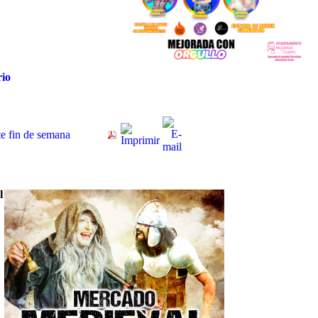
rio
te fin de semana
l