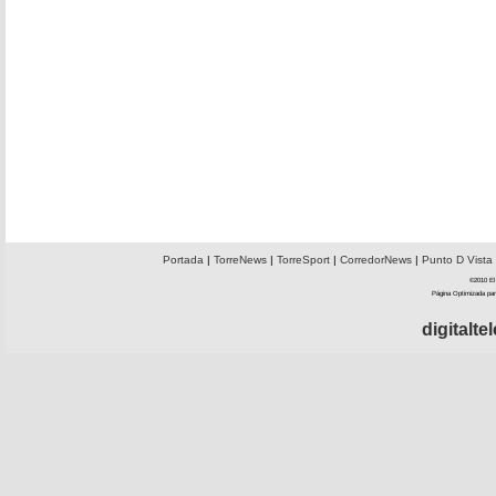
Portada
|
TorreNews
|
TorreSport
|
CorredorNews
|
Punto D Vista
©2010 El 
Página Optimizada par
digitalt