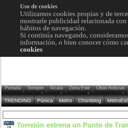
Uso de cookies
Utilizamos cookies propias y de terce
mostrarle publicidad relacionada con 
hábitos de navegación.
Si continúa navegando, consideramos
información, o bien conocer cómo cam
cookies
Portada
Torrejón
Alcalá
Zona Este
Otras Noticias
TRENDING
Púnica
Metro
Choniblog
MetroEst
Torrejón estrena un Punto de Tra
MAY
24