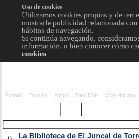
Uso de cookies
Utilizamos cookies propias y de terce
mostrarle publicidad relacionada con 
hábitos de navegación.
Si continúa navegando, consideramos
información, o bien conocer cómo cam
cookies
Portada
Torrejón
Alcalá
Zona Este
Otras Noticias
TRENDING
Púnica
Metro
Choniblog
MetroEst
La Biblioteca de El Juncal de Torr
MAY
16