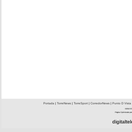
Portada
|
TorreNews
|
TorreSport
|
CorredorNews
|
Punto D Vista
©2010 El 
Página Optimizada par
digitalt