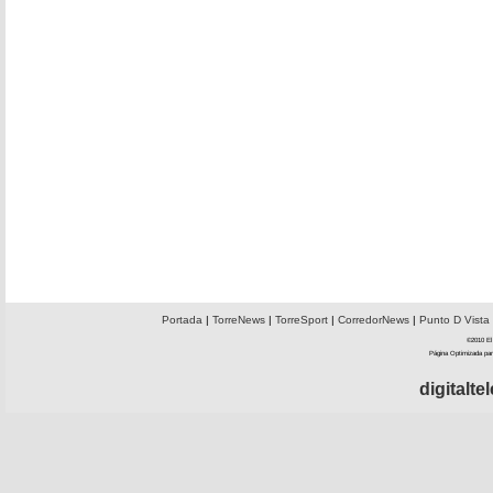
Portada
|
TorreNews
|
TorreSport
|
CorredorNews
|
Punto D Vista
©2010 El 
Página Optimizada par
digitalt