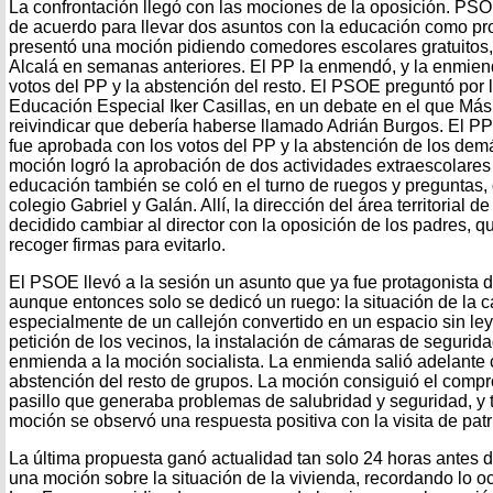
La confrontación llegó con las mociones de la oposición. PS
de acuerdo para llevar dos asuntos con la educación como pr
presentó una moción pidiendo comedores escolares gratuitos,
Alcalá en semanas anteriores. El PP la enmendó, y la enmiend
votos del PP y la abstención del resto. El PSOE preguntó por 
Educación Especial Iker Casillas, en un debate en el que Má
reivindicar que debería haberse llamado Adrián Burgos. El P
fue aprobada con los votos del PP y la abstención de los demá
moción logró la aprobación de dos actividades extraescolares 
educación también se coló en el turno de ruegos y preguntas, 
colegio Gabriel y Galán. Allí, la dirección del área territorial
decidido cambiar al director con la oposición de los padres,
recoger firmas para evitarlo.
El PSOE llevó a la sesión un asunto que ya fue protagonista 
aunque entonces solo se dedicó un ruego: la situación de la c
especialmente de un callejón convertido en un espacio sin ley.
petición de los vecinos, la instalación de cámaras de segurid
enmienda a la moción socialista. La enmienda salió adelante c
abstención del resto de grupos. La moción consiguió el compr
pasillo que generaba problemas de salubridad y seguridad, y t
moción se observó una respuesta positiva con la visita de patr
La última propuesta ganó actualidad tan solo 24 horas antes d
una moción sobre la situación de la vivienda, recordando lo o