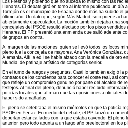
Los Fresnos y pidiendo que no suceda lo mismo con las recié
Henares. El debate giró en torno al informe publicado un día 
Torrejón es el municipio de España donde más ha subido el pr
último año. Un dato que, según Más Madrid, solo puede acha
abiertamente especulador. La moción también dejaba una sor
concejales del PSOE resultó afectado por los pisos vendidos 
Henares. El PP presentó una enmienda que salió adelante con 
de grupos en contra.
Al margen de las mociones, quien se llevó todos los focos mi
pleno fue la concejala de mayores, Ana Verónica González, q
Alemania. Allí la edil se había alzado con la medalla de oro e
Mundial de patinaje artístico de categorías senior.
En el turno de ruegos y preguntas, Castillo también exigió la 
contratos de los conciertos para conocer el coste real, así co
que refleje un compromiso genuino por parte del alcalde de re
festejos. Al final del pleno, denunció haber recibido informac
policías locales que afirman que las oposiciones a oficiales de
haber sido amañadas.
El pleno se celebraba el mismo miércoles en que la policía re
PSOE en Ferraz. En medio del debate, el PP lanzó un comentar
deberían estar callados con la que estaba cayendo. El pleno 
anterior, pero todo apunta a un largo año preelectoral en los p