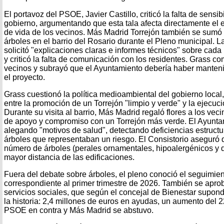
El portavoz del PSOE, Javier Castillo, criticó la falta de sensib
gobierno, argumentando que esta tala afecta directamente el e
de vida de los vecinos. Más Madrid Torrejón también se sumó a
árboles en el barrio del Rosario durante el Pleno municipal. 
solicitó "explicaciones claras e informes técnicos" sobre cada 
y criticó la falta de comunicación con los residentes. Grass co
vecinos y subrayó que el Ayuntamiento debería haber manteni
el proyecto.
Grass cuestionó la política medioambiental del gobierno local
entre la promoción de un Torrejón "limpio y verde" y la ejecuc
Durante su visita al barrio, Más Madrid regaló flores a los ve
de apoyo y compromiso con un Torrejón más verde. El Ayuntam
alegando "motivos de salud", detectando deficiencias estructur
árboles que representaban un riesgo. El Consistorio aseguró 
número de árboles (perales ornamentales, hipoalergénicos y d
mayor distancia de las edificaciones.
Fuera del debate sobre árboles, el pleno conoció el seguimien
correspondiente al primer trimestre de 2026. También se apr
servicios sociales, que según el concejal de Bienestar supond
la historia: 2,4 millones de euros en ayudas, un aumento del 2
PSOE en contra y Más Madrid se abstuvo.