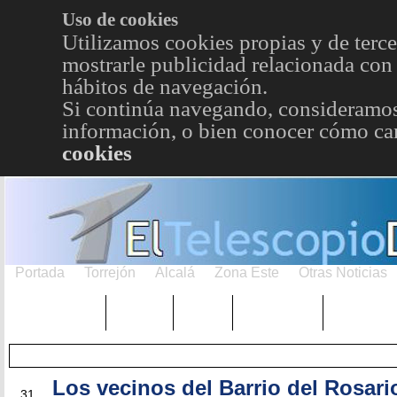
Uso de cookies
Utilizamos cookies propias y de terce
mostrarle publicidad relacionada con 
hábitos de navegación.
Si continúa navegando, consideramos
información, o bien conocer cómo cam
cookies
Portada
Torrejón
Alcalá
Zona Este
Otras Noticias
TRENDING
Púnica
Metro
Choniblog
MetroEst
Los vecinos del Barrio del Rosari
MAY
31