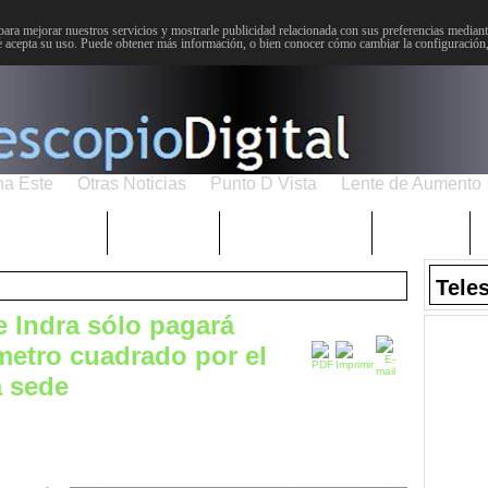
para mejorar nuestros servicios y mostrarle publicidad relacionada con sus preferencias mediante
 acepta su uso. Puede obtener más información, o bien conocer cómo cambiar la configuración
na Este
Otras Noticias
Punto D Vista
Lente de Aumento
Choniblog
MetroEste
Semana Santa
Sucesos
Tele
 Indra sólo pagará
metro cuadrado por el
a sede