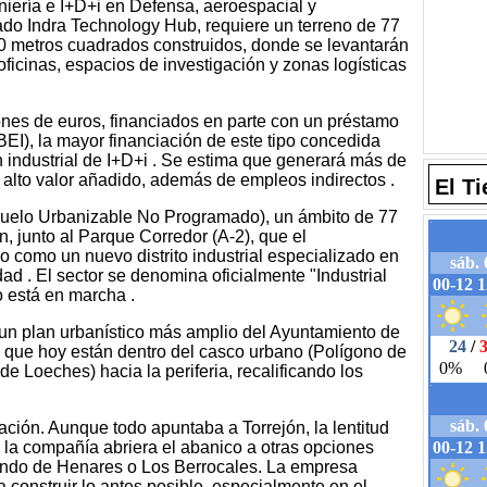
iería e I+D+i en Defensa, aeroespacial y
nado Indra Technology Hub, requiere un terreno de 77
0 metros cuadrados construidos, donde se levantarán
oficinas, espacios de investigación y zonas logísticas
lones de euros, financiados en parte con un préstamo
EI), la mayor financiación de este tipo concedida
industrial de I+D+i . Se estima que generará más de
 alto valor añadido, además de empleos indirectos .
El T
Suelo Urbanizable No Programado), un ámbito de 77
n, junto al Parque Corredor (A-2), que el
 como un nuevo distrito industrial especializado en
d . El sector se denomina oficialmente "Industrial
o está en marcha .
un plan urbanístico más amplio del Ayuntamiento de
as que hoy están dentro del casco urbano (Polígono de
e Loeches) hacia la periferia, recalificando los
icación. Aunque todo apuntaba a Torrejón, la lentitud
e la compañía abriera el abanico a otras opciones
ndo de Henares o Los Berrocales. La empresa
a construir lo antes posible, especialmente en el