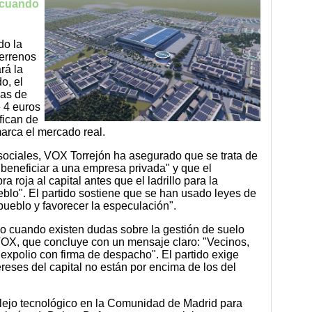
n cuando
do la
terrenos
rá la
o, el
eas de
e 4 euros
fican de
marca el mercado real.
sociales, VOX Torrejón ha asegurado que se trata de
 beneficiar a una empresa privada" y que el
a roja al capital antes que el ladrillo para la
eblo". El partido sostiene que se han usado leyes de
pueblo y favorecer la especulación".
 cuando existen dudas sobre la gestión de suelo
VOX, que concluye con un mensaje claro: "Vecinos,
expolio con firma de despacho". El partido exige
tereses del capital no están por encima de los del
lejo tecnológico en la Comunidad de Madrid para