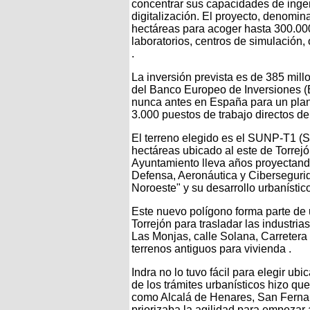
concentrar sus capacidades de ingen
digitalización. El proyecto, denomi
hectáreas para acoger hasta 300.00
laboratorios, centros de simulación, 
.
La inversión prevista es de 385 mil
del Banco Europeo de Inversiones (B
nunca antes en España para un plan 
3.000 puestos de trabajo directos de
El terreno elegido es el SUNP-T1 (
hectáreas ubicado al este de Torrejó
Ayuntamiento lleva años proyectando
Defensa, Aeronáutica y Cibersegurida
Noroeste" y su desarrollo urbanístic
Este nuevo polígono forma parte de 
Torrejón para trasladar las industri
Las Monjas, calle Solana, Carretera d
terrenos antiguos para vivienda .
Indra no lo tuvo fácil para elegir ub
de los trámites urbanísticos hizo qu
como Alcalá de Henares, San Ferna
priorizaba la agilidad para empezar 