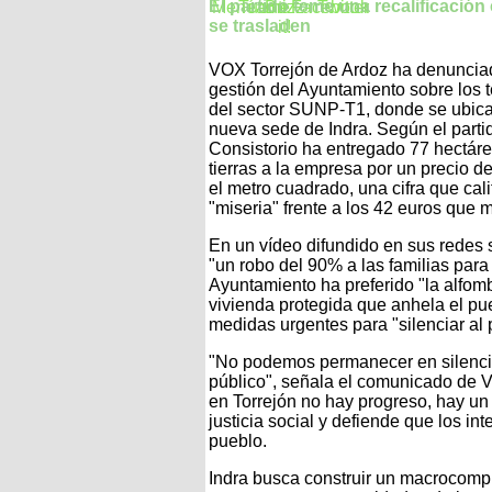
El partido teme una recalificació
se trasladen
VOX Torrejón de Ardoz ha denuncia
gestión del Ayuntamiento sobre los 
del sector SUNP-T1, donde se ubica
nueva sede de Indra. Según el partid
Consistorio ha entregado 77 hectár
tierras a la empresa por un precio d
el metro cuadrado, una cifra que cali
"miseria" frente a los 42 euros que 
En un vídeo difundido en sus redes 
"un robo del 90% a las familias para
Ayuntamiento ha preferido "la alfombr
vivienda protegida que anhela el pu
medidas urgentes para "silenciar al 
"No podemos permanecer en silencio
público", señala el comunicado de 
en Torrejón no hay progreso, hay un 
justicia social y defiende que los in
pueblo.
Indra busca construir un macrocomp