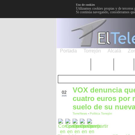
Uso de cookies
Utilizamos cookies propias y de terceros 
Si continúa navegando, consideramos que
Portada
Torrejón
Alcalá
Zo
TRENDING
Púnica
Metro
VOX denuncia que
JUN
02
cuatro euros por 
2026
suelo de su nuev
TorreNews
-
Política Torrejón