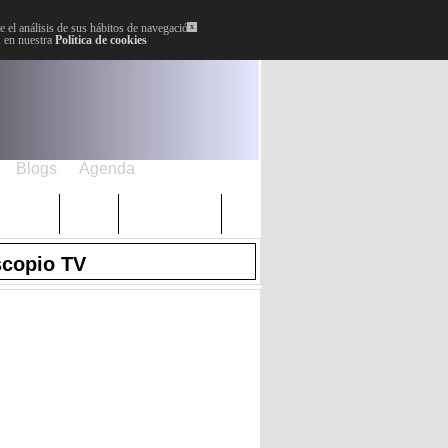
 el análisis de sus hábitos de navegación.
x
, en nuestra
Política de cookies
Blogs
Agenda
Plenos
Paro
Cervantes
scopio TV