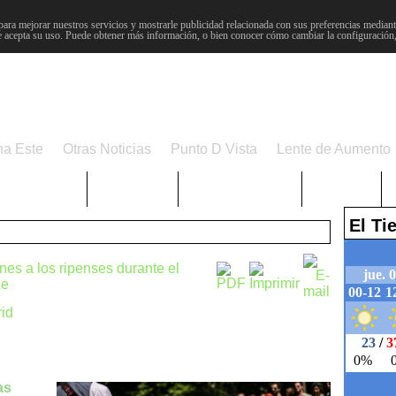
para mejorar nuestros servicios y mostrarle publicidad relacionada con sus preferencias mediante
 acepta su uso. Puede obtener más información, o bien conocer cómo cambiar la configuración
na Este
Otras Noticias
Punto D Vista
Lente de Aumento
Choniblog
MetroEste
Semana Santa
Sucesos
El T
ines a los ripenses durante el
le
id
as