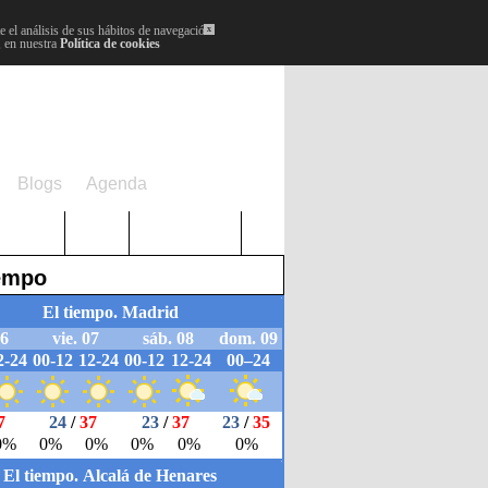
 el análisis de sus hábitos de navegación.
x
, en nuestra
Política de cookies
Blogs
Agenda
Plenos
Paro
Cervantes
iempo