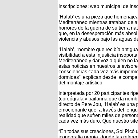
Inscripciones: web municipal de insc
‘Halab’ es una pieza que homenajea
Mediterráneo mientras trataban de a
horrores de la guerra de su tierra n
que, en la desesperación más absolut
violencia y abusos bajo las aguas de
‘Halab’, “nombre que recibía antigu
visibilidad a esta injusticia insoport
Mediterráneo y dar voz a quien no la
estas noticias en nuestros televisor
consciencias cada vez más imperme
dormidas”, explican desde la comp
del montaje artístico.
Interpretada por 20 participantes rip
(coreógrafa y bailarina que da nomb
directo de Pere Jou, ‘Halab’ es una
emocionante que, a través del lengua
realidad que sufren miles de person
cada vez más duro. Que nuestro sile
“En todas sus creaciones, Sol Picó u
iconografía propia, donde las referen