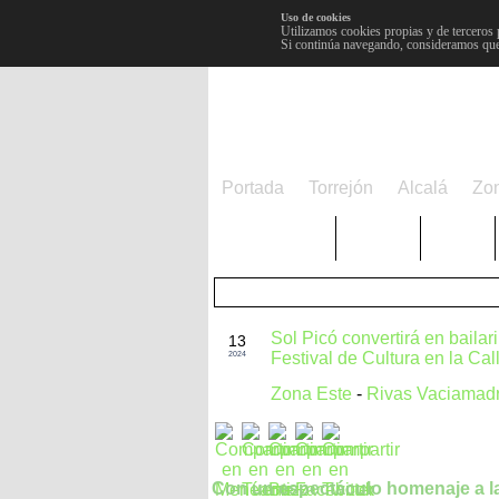
Uso de cookies
Utilizamos cookies propias y de terceros 
Si continúa navegando, consideramos que
Portada
Torrejón
Alcalá
Zo
TRENDING
Púnica
Metro
AGO
Sol Picó convertirá en bailar
13
Festival de Cultura en la Cal
2024
Zona Este
-
Rivas Vaciamadr
Con un espectáculo homenaje a l