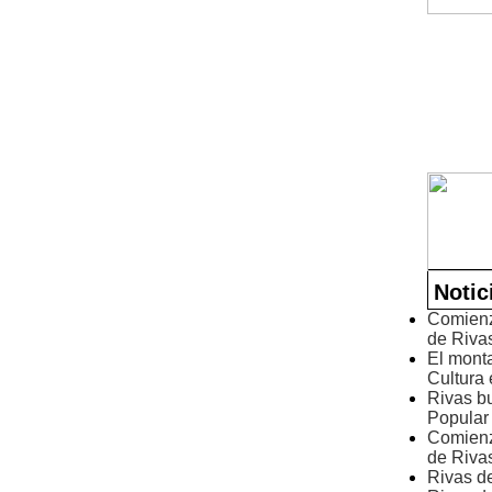
Notic
Comienza
de Riva
El monta
Cultura 
Rivas b
Popular
Comienza
de Riva
Rivas d