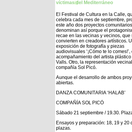
víctimas del Mediterráneo
El Festival de Cultura en la Calle, q
celebra cada mes de septiembre, p
este año dos proyectos comunitarios
denominan así porque el protagoni
recae en las vecinas y vecinos, que
convierten en creadores artísticos. 
exposición de fotografía y piezas
audiovisuales ‘¡Cómo te lo comes!’, 
acompañamiento del artista plástico
Valls. Otro, la representación vecin
compañía Sol Picó.
Aunque el desarrollo de ambos proye
abiertas.
DANZA COMUNITARIA ‘HALAB’
COMPAÑÍA SOL PICÓ
Sábado 21 septiembre / 19.30. Plaza
Ensayos y preparación: 18, 19 y 20 d
plazas.