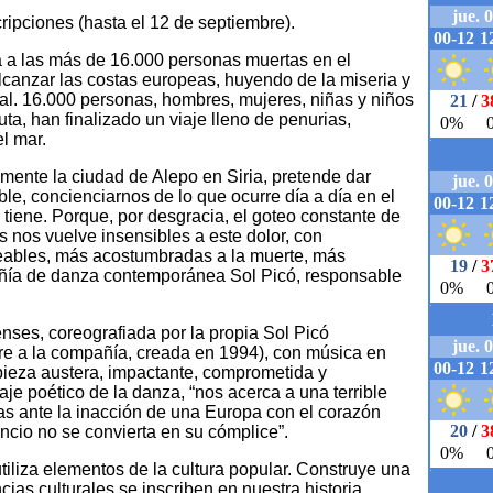
ripciones (hasta el 12 de septiembre).
 a las más de 16.000 personas muertas en el
lcanzar las costas europeas, huyendo de la miseria y
atal. 16.000 personas, hombres, mujeres, niñas y niños
a, han finalizado un viaje lleno de penurias,
l mar.
amente la ciudad de Alepo en Siria, pretende dar
able, concienciarnos de lo que ocurre día a día en el
 tiene. Porque, por desgracia, el goteo constante de
es nos vuelve insensibles a este dolor, con
ables, más acostumbradas a la muerte, más
añía de danza contemporánea Sol Picó, responsable
enses, coreografiada por la propia Sol Picó
re a la compañía, creada en 1994), con música en
 pieza austera, impactante, comprometida y
je poético de la danza, “nos acerca a una terrible
as ante la inacción de una Europa con el corazón
ncio no se convierta en su cómplice”.
tiliza elementos de la cultura popular. Construye una
cias culturales se inscriben en nuestra historia