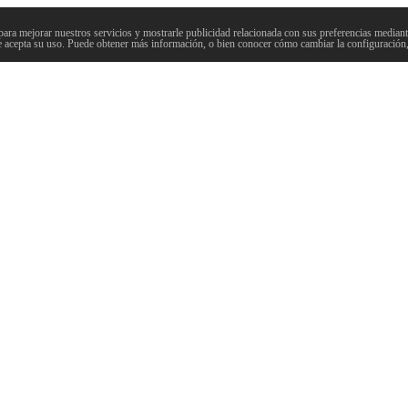
para mejorar nuestros servicios y mostrarle publicidad relacionada con sus preferencias mediante
 acepta su uso. Puede obtener más información, o bien conocer cómo cambiar la configuración