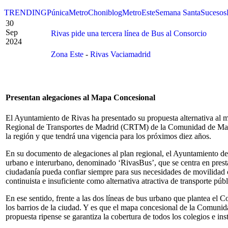
TRENDING
Púnica
Metro
Choniblog
MetroEste
Semana Santa
Sucesos
30
Sep
Rivas pide una tercera línea de Bus al Consorcio
2024
Zona Este
-
Rivas Vaciamadrid
Presentan alegaciones al Mapa Concesional
El Ayuntamiento de Rivas ha presentado su propuesta alternativa al m
Regional de Transportes de Madrid (CRTM) de la Comunidad de Madrid
la región y que tendrá una vigencia para los próximos diez años.
En su documento de alegaciones al plan regional, el Ayuntamiento de 
urbano e interurbano, denominado ‘RivasBus’, que se centra en prestar
ciudadanía pueda confiar siempre para sus necesidades de movilidad 
continuista e insuficiente como alternativa atractiva de transporte públ
En ese sentido, frente a las dos líneas de bus urbano que plantea el 
los barrios de la ciudad. Y es que el mapa concesional de la Comunida
propuesta ripense se garantiza la cobertura de todos los colegios e ins