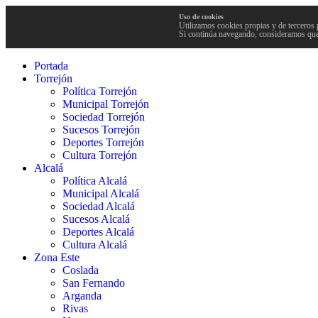
Uso de cookies
Utilizamos cookies propias y de terceros 
Si continúa navegando, consideramos que
Portada
Torrejón
Política Torrejón
Municipal Torrejón
Sociedad Torrejón
Sucesos Torrejón
Deportes Torrejón
Cultura Torrejón
Alcalá
Política Alcalá
Municipal Alcalá
Sociedad Alcalá
Sucesos Alcalá
Deportes Alcalá
Cultura Alcalá
Zona Este
Coslada
San Fernando
Arganda
Rivas