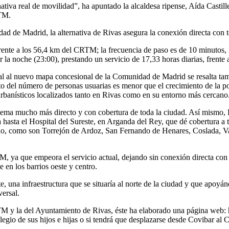
nativa real de movilidad”, ha apuntado la alcaldesa ripense, Aída Castil
RTM.
dad de Madrid, la alternativa de Rivas asegura la conexión directa con 
ente a los 56,4 km del CRTM; la frecuencia de paso es de 10 minutos, fr
 la noche (23:00), prestando un servicio de 17,33 horas diarias, frente
l al nuevo mapa concesional de la Comunidad de Madrid se resalta tamb
o del número de personas usuarias es menor que el crecimiento de la pobl
rbanísticos localizados tanto en Rivas como en su entorno más cercano
istema mucho más directo y con cobertura de toda la ciudad. Así mismo
 hasta el Hospital del Sureste, en Arganda del Rey, que dé cobertura a 
ano, como son Torrejón de Ardoz, San Fernando de Henares, Coslada, Va
M, ya que empeora el servicio actual, dejando sin conexión directa con 
 en los barrios oeste y centro.
, una infraestructura que se situaría al norte de la ciudad y que apoy
versal.
y la del Ayuntamiento de Rivas, éste ha elaborado una página web: htt
colegio de sus hijos e hijas o si tendrá que desplazarse desde Covibar al