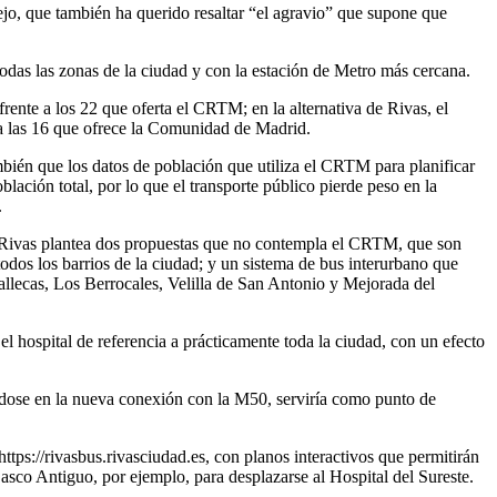
lejo, que también ha querido resaltar “el agravio” que supone que
todas las zonas de la ciudad y con la estación de Metro más cercana.
ente a los 22 que oferta el CRTM; en la alternativa de Rivas, el
 a las 16 que ofrece la Comunidad de Madrid.
ién que los datos de población que utiliza el CRTM para planificar
ación total, por lo que el transporte público pierde peso en la
.
, Rivas plantea dos propuestas que no contempla el CRTM, que son
todos los barrios de la ciudad; y un sistema de bus interurbano que
llecas, Los Berrocales, Velilla de San Antonio y Mejorada del
el hospital de referencia a prácticamente toda la ciudad, con un efecto
ándose en la nueva conexión con la M50, serviría como punto de
ps://rivasbus.rivasciudad.es, con planos interactivos que permitirán
 Casco Antiguo, por ejemplo, para desplazarse al Hospital del Sureste.