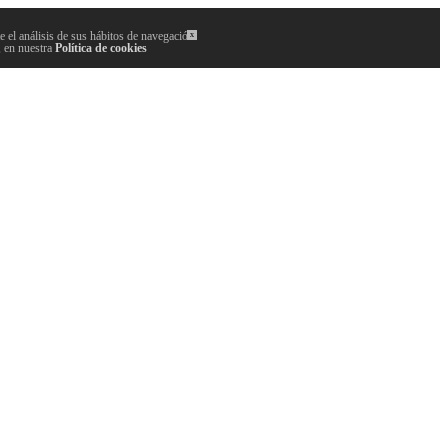
 el análisis de sus hábitos de navegación.
x
, en nuestra
Política de cookies