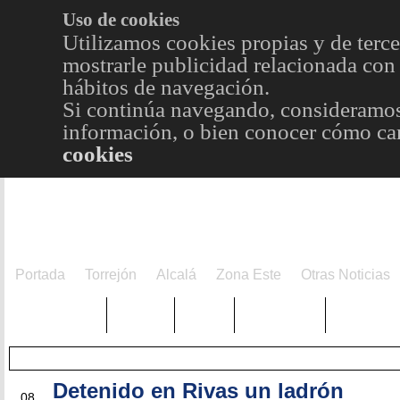
Uso de cookies
Utilizamos cookies propias y de terce
mostrarle publicidad relacionada con 
hábitos de navegación.
Si continúa navegando, consideramos
información, o bien conocer cómo cam
cookies
Portada
Torrejón
Alcalá
Zona Este
Otras Noticias
TRENDING
Púnica
Metro
Choniblog
MetroEst
Detenido en Rivas un ladrón
NOV
08