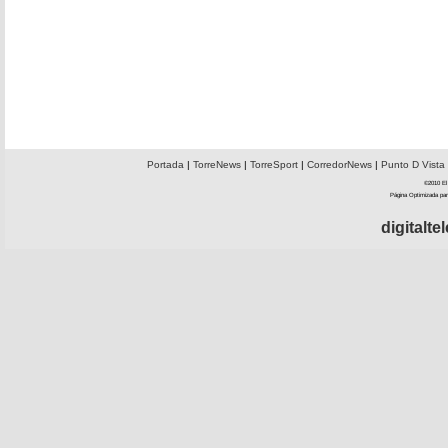
Portada
|
TorreNews
|
TorreSport
|
CorredorNews
|
Punto D Vista
©2010 El 
Página Optimizada par
digitalt