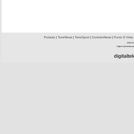
Portada
|
TorreNews
|
TorreSport
|
CorredorNews
|
Punto D Vista
©2010 El 
Página Optimizada par
digitalt