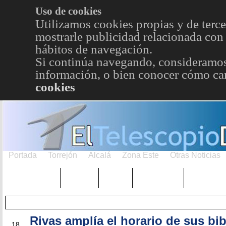
Uso de cookies
Utilizamos cookies propias y de terce
mostrarle publicidad relacionada con 
hábitos de navegación.
Si continúa navegando, consideramos
información, o bien conocer cómo cam
cookies
Portada
Torrejón
Alcalá
Zona Este
Otras Noticias
TRENDING
Púnica
Metro
Choniblog
MetroEst
Rivas amplía el horario de sus bib
ABR
18