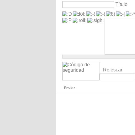
Título
Refescar
Enviar