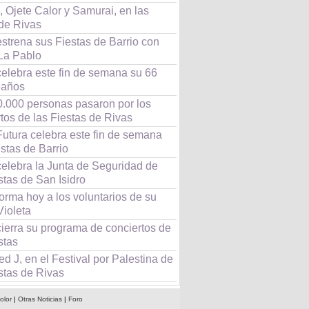
 Ojete Calor y Samurai, en las
 de Rivas
strena sus Fiestas de Barrio con
 La Pablo
celebra este fin de semana su 66
eaños
0.000 personas pasaron por los
tos de las Fiestas de Rivas
Futura celebra este fin de semana
stas de Barrio
celebra la Junta de Seguridad de
stas de San Isidro
orma hoy a los voluntarios de su
Violeta
cierra su programa de conciertos de
stas
d J, en el Festival por Palestina de
stas de Rivas
olor
|
Otras Noticias
|
Foro