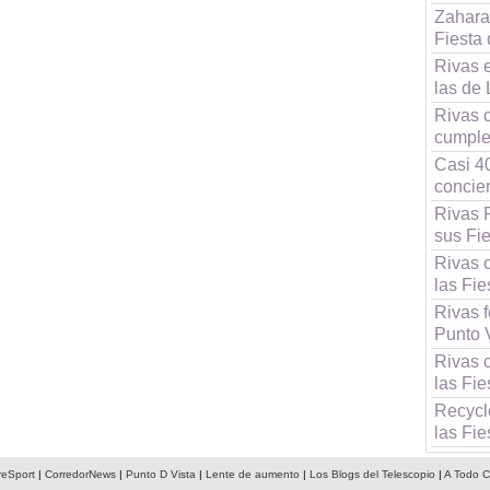
Zahara,
Fiesta
Rivas e
las de
Rivas 
cumpl
Casi 4
concier
Rivas 
sus Fie
Rivas 
las Fie
Rivas f
Punto 
Rivas 
las Fie
Recycle
las Fie
reSport
|
CorredorNews
|
Punto D Vista
|
Lente de aumento
|
Los Blogs del Telescopio
|
A Todo C