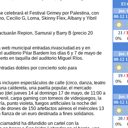
se celebrará el Festival Grimey por Palestina, con
, Cecilio G, Lorna, Skinny Flex, Albany y Yibril
actuarán Repion, Samuraï y Barry B (precio 20
a web municipal entradas.rivasciudad.es y en
del auditorio Pilar Bardem los días 6 y 7 de mayo de
erto en taquilla del auditorio Miguel Ríos.
ntradas dobles por concierto solo para
 incluyen espectáculos de calle (circo, danza, teatro
 una caldereta, una paella popular, el mercado
uo (del jueves 14 al domingo 17 de mayo, de 11:00 a
uvenil, carpa gaming con torneos de videojuegos, la
a, punto violeta, fuegos artificiales la noche del
de drones de 150 artefactos aéreos el miércoles 13
n fianza de un euro destinada a fines solidarios.
iamadrid ha difundido un cartel con la