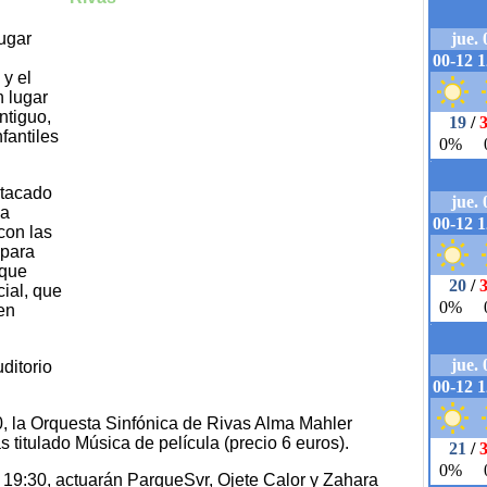
ugar
 y el
n lugar
ntiguo,
fantiles
stacado
la
con las
 para
 que
ial, que
en
ditorio
0, la Orquesta Sinfónica de Rivas Alma Mahler
s titulado Música de película (precio 6 euros).
s 19:30, actuarán ParqueSvr, Ojete Calor y Zahara