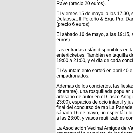
Rave (precio 20 euros).
El viernes 15 de mayo, a las 17:30, 
Delaossa, Il Pekeño & Ergo Pro, Dano
(precio 6 euros).
El sábado 16 de mayo, a las 19:15, 
euros).
Las entradas están disponibles en l
enterticket.es. También en taquilla 
19:00 a 21:00, y el día de cada conci
El Ayuntamiento sorteó en abril 40 e
empadronados.
Además de los conciertos, las fiestas
itinerante), una rosquillada popular,
artesano de autor en el Casco Antig
23:00), espacios de ocio infantil y j
final del concurso de rap La Panaderí
sábado 16 de mayo, un espectáculo 
a las 23:00, y vasos reutilizables co
La Asociación Vecinal Amigos de Vac