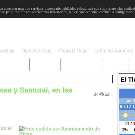
para mejorar nuestros servicios y mostrarle publicidad relacionada con sus preferencias mediante
 acepta su uso. Puede obtener más información, o bien conocer cómo cambiar la configuración
na Este
Otras Noticias
Punto D Vista
Lente de Aumento
Choniblog
MetroEste
Semana Santa
Sucesos
El T
ssa y Samurai, en las
guo el