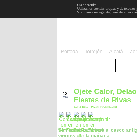
Uso de cookies
Utilizamos cookies propias y de terceros 
Si continúa navegando, consideramos que
Portada
Torrejón
Alcalá
Zo
TRENDING
Púnica
Metro
Ojete Calor, Delao
MAY
13
Fiestas de Rivas
2026
Zona Este
-
Rivas Vaciamadrid
San Isidro recorrerá el casco anti
viernes por la mañana