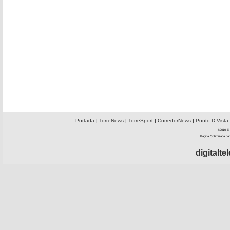
Portada
|
TorreNews
|
TorreSport
|
CorredorNews
|
Punto D Vista
©2010 El 
Página Optimizada par
digitalt