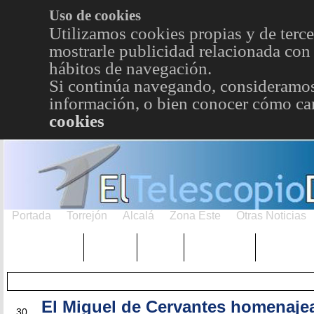
Uso de cookies
Utilizamos cookies propias y de terce
mostrarle publicidad relacionada con 
hábitos de navegación.
Si continúa navegando, consideramos
información, o bien conocer cómo cam
cookies
Portada
Torrejón
Alcalá
Zona Este
Otras Noticias
TRENDING
Púnica
Metro
Choniblog
MetroEst
El Miguel de Cervantes homenaje
MAY
30