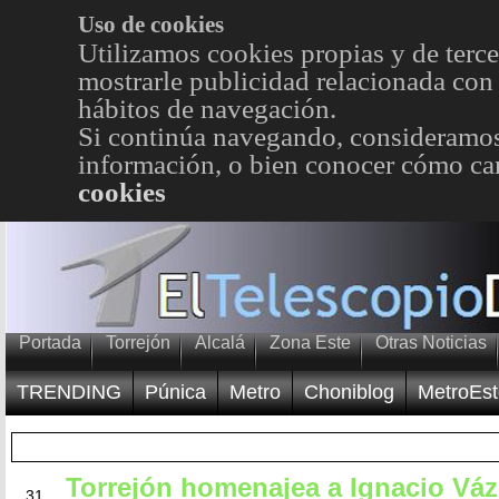
Uso de cookies
Utilizamos cookies propias y de terce
mostrarle publicidad relacionada con 
hábitos de navegación.
Si continúa navegando, consideramos
información, o bien conocer cómo cam
cookies
Portada
Torrejón
Alcalá
Zona Este
Otras Noticias
TRENDING
Púnica
Metro
Choniblog
MetroEst
Torrejón homenajea a Ignacio Vá
MAY
31