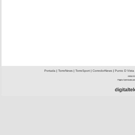
Portada
|
TorreNews
|
TorreSport
|
CorredorNews
|
Punto D Vista
©2010 El 
Página Optimizada par
digitalt