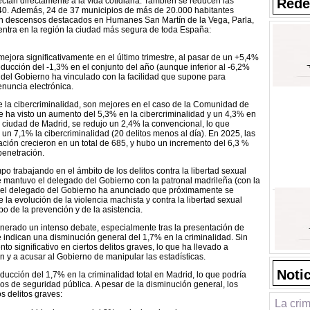
ectan directamente a la vida cotidiana. También se reducen las
Rede
 140. Además, 24 de 37 municipios de más de 20.000 habitantes
 con descensos destacados en Humanes San Martín de la Vega, Parla,
ntra en la región la ciudad más segura de toda España:
mejora significativamente en el último trimestre, al pasar de un +5,4%
educción del -1,3% en el conjunto del año (aunque inferior al -6,2%
 del Gobierno ha vinculado con la facilidad que supone para
enuncia electrónica.
e la cibercriminalidad, son mejores en el caso de la Comunidad de
 ha visto un aumento del 5,3% en la cibercriminalidad y un 4,3% en
la ciudad de Madrid, se redujo un 2,4% la convencional, lo que
 un 7,1% la cibercriminalidad (20 delitos menos al día). En 2025, las
ción crecieron en un total de 685, y hubo un incremento del 6,3 %
penetración.
o trabajando en el ámbito de los delitos contra la libertad sexual
ue mantuvo el delegado del Gobierno con la patronal madrileña (con la
 el delegado del Gobierno ha anunciado que próximamente se
 la evolución de la violencia machista y contra la libertad sexual
po de la prevención y de la asistencia.
enerado un intenso debate, especialmente tras la presentación de
 indican una disminución general del 1,7% en la criminalidad. Sin
o significativo en ciertos delitos graves, lo que ha llevado a
n y a acusar al Gobierno de manipular las estadísticas.
Noti
cción del 1,7% en la criminalidad total en Madrid, lo que podría
os de seguridad pública. A pesar de la disminución general, los
s delitos graves:
La cri