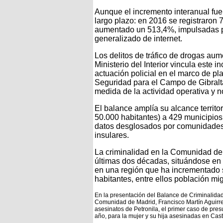
Aunque el incremento interanual fue 
largo plazo: en 2016 se registraron
aumentado un 513,4%, impulsadas po
generalizado de internet.
Los delitos de tráfico de drogas aum
Ministerio del Interior vincula este i
actuación policial en el marco de pl
Seguridad para el Campo de Gibralta
medida de la actividad operativa y 
El balance amplía su alcance territo
50.000 habitantes) a 429 municipios
datos desglosados por comunidades a
insulares.
La criminalidad en la Comunidad de 
últimas dos décadas, situándose en 
en una región que ha incrementado s
habitantes, entre ellos población mi
En la presentación del Balance de Criminalida
Comunidad de Madrid, Francisco Martín Aguirr
asesinatos de Petronila, el primer caso de pre
año, para la mujer y su hija asesinadas en Cast