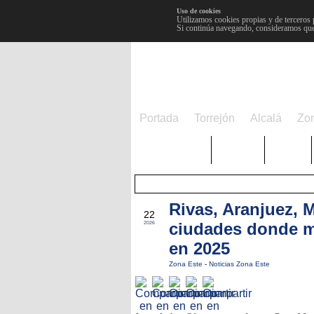
Uso de cookies
Utilizamos cookies propias y de terceros 
Si continúa navegando, consideramos que
Portada
Torrejón
Alcalá
Zo
TRENDING
Púnica
Metro
Rivas, Aranjuez, 
FEB
22
ciudades donde m
2026
en 2025
Zona Este
-
Noticias Zona Este