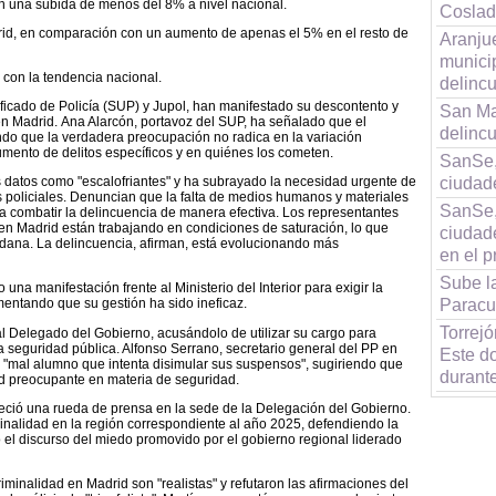
n una subida de menos del 8% a nivel nacional.
Coslad
rid, en comparación con un aumento de apenas el 5% en el resto de
Aranjue
munici
 con la tendencia nacional.
delinc
ificado de Policía (SUP) y Jupol, han manifestado su descontento y
San Mar
en Madrid. Ana Alarcón, portavoz del SUP, ha señalado que el
delincu
zando que la verdadera preocupación no radica en la variación
aumento de delitos específicos y en quiénes los cometen.
SanSe,
ciudad
os datos como "escalofriantes" y ha subrayado la necesidad urgente de
as policiales. Denuncian que la falta de medios humanos y materiales
SanSe,
a combatir la delincuencia de manera efectiva. Los representantes
 en Madrid están trabajando en condiciones de saturación, lo que
ciudad
dana. La delincuencia, afirman, está evolucionando más
en el p
Sube la
una manifestación frente al Ministerio del Interior para exigir la
Paracue
entando que su gestión ha sido ineficaz.
Torrejó
al Delegado del Gobierno, acusándolo de utilizar su cargo para
la seguridad pública. Alfonso Serrano, secretario general del PP en
Este d
 "mal alumno que intenta disimular sus suspensos", sugiriendo que
durant
ad preocupante en materia de seguridad.
reció una rueda de prensa en la sede de la Delegación del Gobierno.
inalidad en la región correspondiente al año 2025, defendiendo la
o el discurso del miedo promovido por el gobierno regional liderado
iminalidad en Madrid son "realistas" y refutaron las afirmaciones del