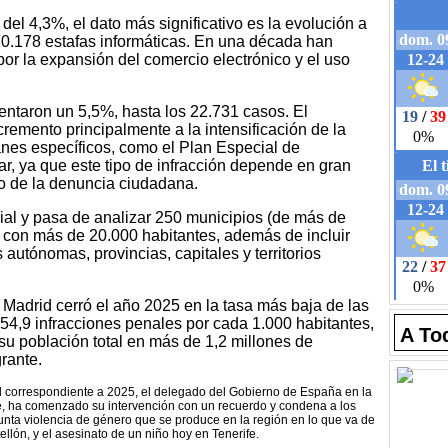
del 4,3%, el dato más significativo es la evolución a
 70.178 estafas informáticas. En una década han
r la expansión del comercio electrónico y el uso
entaron un 5,5%, hasta los 22.731 casos. El
ncremento principalmente a la intensificación de la
anes específicos, como el Plan Especial de
r, ya que este tipo de infracción depende en gran
no de la denuncia ciudadana.
rial y pasa de analizar 250 municipios (de más de
 con más de 20.000 habitantes, además de incluir
utónomas, provincias, capitales y territorios
Madrid cerró el año 2025 en la tasa más baja de las
54,9 infracciones penales por cada 1.000 habitantes,
A To
u población total en más de 1,2 millones de
grante.
d correspondiente a 2025, el delegado del Gobierno de España en la
e, ha comenzado su intervención con un recuerdo y condena a los
sunta violencia de género que se produce en la región en lo que va de
ellón, y el asesinato de un niño hoy en Tenerife.