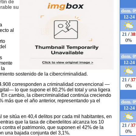
tín de
rable su
a
ecto al
rto
del
s
amente
 la
miento sostenido de la cibercriminalidad.
.984.908 corresponden a criminalidad convencional —
gital— lo que supone el 80,2% del total y una ligera
 En cambio, la cibercriminalidad continúa creciendo
% más que el año anterior, representando ya el
 se sitúa en 40,4 delitos por cada mil habitantes, en
mientras que la tasa de ciberdelitos alcanza los 10
os contra el patrimonio, que suponen el 42% de la
ron una bajada conjunta del 3,1%.