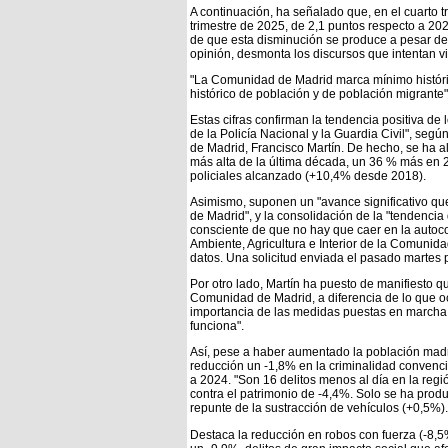
A continuación, ha señalado que, en el cuarto 
trimestre de 2025, de 2,1 puntos respecto a 20
de que esta disminución se produce a pesar del
opinión, desmonta los discursos que intentan v
"La Comunidad de Madrid marca mínimo históri
histórico de población y de población migrante"
Estas cifras confirman la tendencia positiva de l
de la Policía Nacional y la Guardia Civil", s
de Madrid, Francisco Martín. De hecho, se ha a
más alta de la última década, un 36 % más en 2
policiales alcanzado (+10,4% desde 2018).
Asimismo, suponen un "avance significativo qu
de Madrid", y la consolidación de la "tendenci
consciente de que no hay que caer en la autoc
Ambiente, Agricultura e Interior de la Comunida
datos. Una solicitud enviada el pasado martes 
Por otro lado, Martín ha puesto de manifiesto q
Comunidad de Madrid, a diferencia de lo que ocu
importancia de las medidas puestas en marcha 
funciona".
Así, pese a haber aumentado la población madr
reducción un -1,8% en la criminalidad convenc
a 2024. "Son 16 delitos menos al día en la regi
contra el patrimonio de -4,4%. Solo se ha prod
repunte de la sustracción de vehículos (+0,5%).
Destaca la reducción en robos con fuerza (-8,5%