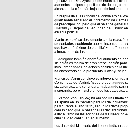
Ejecutivo de Díaz Ayuso, quien había calificado 
aumentos en tipos específicos de delitos, com
alcanzado la cifra más baja de criminalidad en
En respuesta a las críticas del consejero de Pre
quien había señalado el incremento de ciertos 
de preocupación, pero que el balance general si
Fuerzas y Cuerpos de Seguridad del Estado en
eficacia policial.
Martín expresó su descontento con la reacción
presentados, sugiriendo que su incomodidad se
que hay un "máximo de plantilla" y una "menor cr
afirmaciones de inseguridad.
El delegado también abordó el aumento de denun
situación es motivo de gran preocupación para 
involucrar a todos los actores posibles en la l
ha encontrado en la presidenta Díaz Ayuso y el 
Francisco Martín concluyó su intervención rea
Comunidad de Madrid. Aseguró que, aunque se 
situación actual y continuarán trabajando para
mejorando, pero insistió en que los datos actu
El Partido Popular (PP) ha emitido una fuerte 
a España en un "paraíso para los delincuentes".
país durante el año 2025, según los datos propo
comunicado que, a pesar de las declaraciones d
estar al tanto de las acciones de su Dirección 
criminalidad continúan en aumento.
Los datos del Ministerio del Interior indican qu