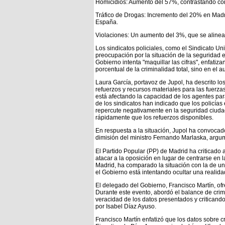
Homicidios: Aumento del 57%, contrastando co
Tráfico de Drogas: Incremento del 20% en Mad
España.
Violaciones: Un aumento del 3%, que se alinea
Los sindicatos policiales, como el Sindicato Un
preocupación por la situación de la seguridad 
Gobierno intenta "maquillar las cifras", enfati
porcentual de la criminalidad total, sino en el 
Laura García, portavoz de Jupol, ha descrito l
refuerzos y recursos materiales para las fuerz
está afectando la capacidad de los agentes par
de los sindicatos han indicado que los policías
repercute negativamente en la seguridad ciuda
rápidamente que los refuerzos disponibles.
En respuesta a la situación, Jupol ha convocado 
dimisión del ministro Fernando Marlaska, argum
El Partido Popular (PP) de Madrid ha criticado 
atacar a la oposición en lugar de centrarse en 
Madrid, ha comparado la situación con la de un
el Gobierno está intentando ocultar una realid
El delegado del Gobierno, Francisco Martín, of
Durante este evento, abordó el balance de crim
veracidad de los datos presentados y criticand
por Isabel Díaz Ayuso.
Francisco Martín enfatizó que los datos sobre cr