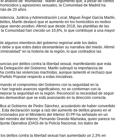
el análisis de "triunfalista". Martín argumentó que, a pesar de ciertos
o homicidios y agresiones sexuales, la Comunidad de Madrid ha
 más de 20 años.
sidencia, Justicia y Administración Local, Miguel Ángel García Martín,
delitos, Martín destacó que el aumento en los homicidios es motivo
gue siendo positivo. Afirmó que desde 2018, las plantillas de las
 la Comunidad han crecido un 10,6%, lo que contribuye a una mayor
 de algunos miembros del gobierno regional ante los datos
 debe a que estos datos desmantelan su narrativa del miedo. Afirmó
iminalidad" en la historia de la región, lo que contradice las
cias por delitos contra la libertad sexual, manifestando que esta
la Delegación del Gobierno. Martín subrayó la importancia de
ucha contra las violencias machistas, aunque lamentó el rechazo que
Partido Popular respecto a estas iniciativas.
firmando el compromiso del Gobierno con la seguridad en la
han logrado avances significativos, no se conforman con la
 mejorar la seguridad en la región. Reconoció la necesidad de seguir
ales demuestran que se está avanzando en la dirección correcta.
crítica al Gobierno de Pedro Sánchez, acusándolo de haber convertido
 Esta declaración surge a raíz del aumento de delitos graves en el
rcionados por el Ministerio del Interior. El PP ha señalado en un
el ministro del Interior, Fernando Grande-Marlaska, quien parece no
Adjunta Operativa (DAO) de la Policía Nacional, los datos de
e los delitos contra la libertad sexual han aumentado un 2,3% en