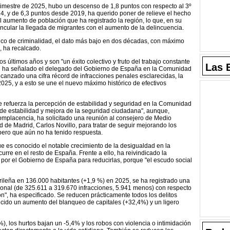
trimestre de 2025, hubo un descenso de 1,8 puntos con respecto al 3º
24, y de 6,3 puntos desde 2019, ha querido poner de relieve el hecho
 aumento de población que ha registrado la región, lo que, en su
incular la llegada de migrantes con el aumento de la delincuencia.
co de criminalidad, el dato más bajo en dos décadas, con máximo
, ha recalcado.
os últimos años y son "un éxito colectivo y fruto del trabajo constante
Las 
egún ha señalado el delegado del Gobierno de España en la Comunidad
lcanzado una cifra récord de infracciones penales esclarecidas, la
025, y a esto se une el nuevo máximo histórico de efectivos
e refuerza la percepción de estabilidad y seguridad en la Comunidad
a de estabilidad y mejora de la seguridad ciudadana", aunque,
omplacencia, ha solicitado una reunión al consejero de Medio
d de Madrid, Carlos Novillo, para tratar de seguir mejorando los
pero que aún no ha tenido respuesta.
ue es conocido el notable crecimiento de la desigualdad en la
rre en el resto de España. Frente a ello, ha reivindicado la
por el Gobierno de España para reducirlas, porque "el escudo social
ileña en 136.000 habitantes (+1,9 %) en 2025, se ha registrado una
ional (de 325.611 a 319.670 infracciones, 5.941 menos) con respecto
ón", ha especificado. Se reducen prácticamente todos los delitos
ucido un aumento del blanqueo de capitales (+32,4%) y un ligero
), los hurtos bajan un -5,4% y los robos con violencia o intimidación