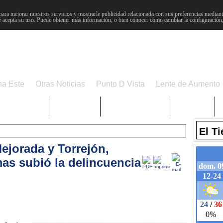
para mejorar nuestros servicios y mostrarle publicidad relacionada con sus preferencias mediante
 acepta su uso. Puede obtener más información, o bien conocer cómo cambiar la configuración
na Este
Otras Noticias
Punto D Vista
Lente de Aumento
Choniblog
MetroEste
Semana Santa
Sucesos
El T
Mejorada y Torrejón,
as subió la delincuencia