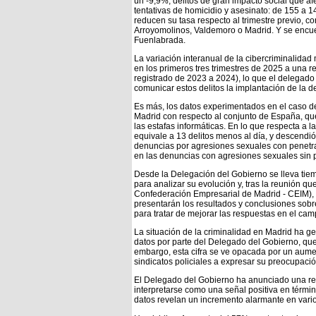
un -9,9%, delitos de gran impacto social que af
tentativas de homicidio y asesinato: de 155 a
reducen su tasa respecto al trimestre previo,
Arroyomolinos, Valdemoro o Madrid. Y se encue
Fuenlabrada.
La variación interanual de la cibercriminalidad 
en los primeros tres trimestres de 2025 a una r
registrado de 2023 a 2024), lo que el delegado
comunicar estos delitos la implantación de la d
Es más, los datos experimentados en el caso d
Madrid con respecto al conjunto de España, que
las estafas informáticas. En lo que respecta a 
equivale a 13 delitos menos al día, y descendió
denuncias por agresiones sexuales con penetra
en las denuncias con agresiones sexuales sin 
Desde la Delegación del Gobierno se lleva tiemp
para analizar su evolución y, tras la reunión q
Confederación Empresarial de Madrid - CEIM),
presentarán los resultados y conclusiones sobre
para tratar de mejorar las respuestas en el cam
La situación de la criminalidad en Madrid ha g
datos por parte del Delegado del Gobierno, que
embargo, esta cifra se ve opacada por un aument
sindicatos policiales a expresar su preocupació
El Delegado del Gobierno ha anunciado una redu
interpretarse como una señal positiva en términ
datos revelan un incremento alarmante en vario