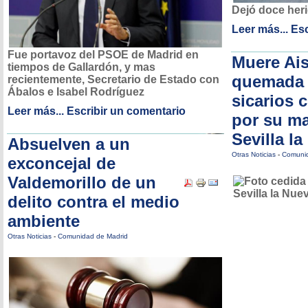
Dejó doce her
Leer más...
Esc
Fue portavoz del PSOE de Madrid en
Muere Ais
tiempos de Gallardón, y mas
quemada 
recientemente, Secretario de Estado con
Ábalos e Isabel Rodríguez
sicarios 
Leer más...
Escribir un comentario
por su ma
Sevilla l
Absuelven a un
Otras Noticias
-
Comunid
exconcejal de
Valdemorillo de un
delito contra el medio
ambiente
Otras Noticias
-
Comunidad de Madrid