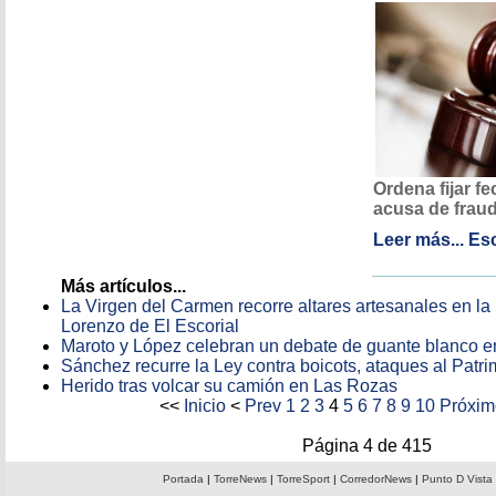
Ordena fijar fec
acusa de fraud
Leer más...
Esc
Más artículos...
La Virgen del Carmen recorre altares artesanales en l
Lorenzo de El Escorial
Maroto y López celebran un debate de guante blanco e
Sánchez recurre la Ley contra boicots, ataques al Patr
Herido tras volcar su camión en Las Rozas
<<
Inicio
<
Prev
1
2
3
4
5
6
7
8
9
10
Próxim
Página 4 de 415
Portada
|
TorreNews
|
TorreSport
|
CorredorNews
|
Punto D Vista