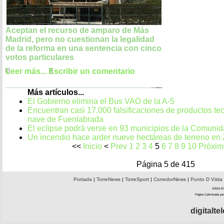
Aceptan el recurso de amparo de Más
Madrid, pero no cuestionan la legalidad
de la reforma en una sentencia con cinco
votos particulares
Leer más...
Escribir un comentario
Más artículos...
El Gobierno elimina el Bus VAO de la A-5
Encuentran casi 17.000 falsificaciones de productos te
nave de Fuenlabrada
El eclipse podrá verse en 93 municipios de la Comuni
Un incendio hace arder nueve hectáreas de terreno en 
<<
Inicio
<
Prev
1
2
3
4
5
6
7
8
9
10
Próxim
Página 5 de 415
Portada
|
TorreNews
|
TorreSport
|
CorredorNews
|
Punto D Vista
©2010 El 
Página Optimizada par
digitalt