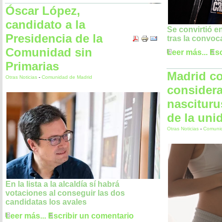
Óscar López,
candidato a la
Se convirtió e
Presidencia de la
tras la convoc
Comunidad sin
Leer más...
Esc
Primarias
Madrid c
Otras Noticias
-
Comunidad de Madrid
considera
nascitur
de la uni
Otras Noticias
-
Comunid
En la lista a la alcaldía sí habrá
votaciones al conseguir las dos
candidatas los avales
Leer más...
Escribir un comentario