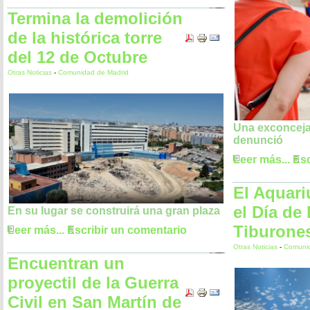
Termina la demolición
de la histórica torre
del 12 de Octubre
Otras Noticias
-
Comunidad de Madrid
Una exconcejal
denunció
Leer más...
Esc
El Aquari
el Día de 
En su lugar se construirá una gran plaza
Tiburone
Leer más...
Escribir un comentario
Otras Noticias
-
Comunid
Encuentran un
proyectil de la Guerra
Civil en San Martín de