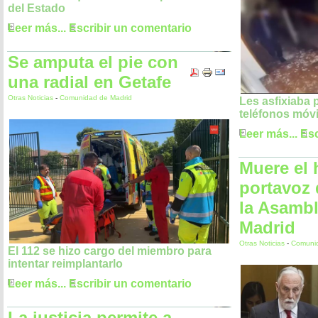
del Estado
Leer más...
Escribir un comentario
Se amputa el pie con
una radial en Getafe
Otras Noticias
-
Comunidad de Madrid
Les asfixiaba p
teléfonos móvi
Leer más...
Esc
Muere el 
portavoz
la Asamb
Madrid
Otras Noticias
-
Comunid
El 112 se hizo cargo del miembro para
intentar reimplantarlo
Leer más...
Escribir un comentario
La justicia permite a