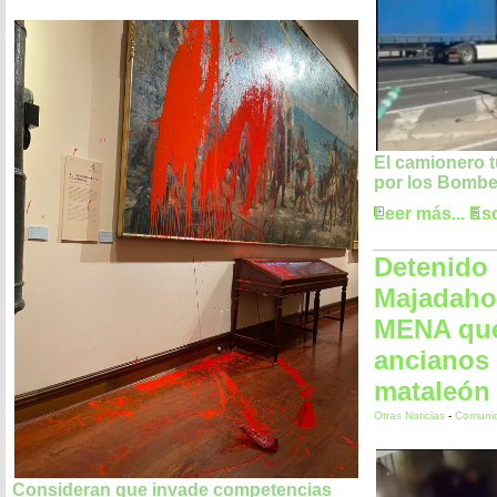
El camionero 
por los Bomb
Leer más...
Esc
Detenido
Majadaho
MENA que
ancianos
mataleón
Otras Noticias
-
Comunid
Consideran que invade competencias