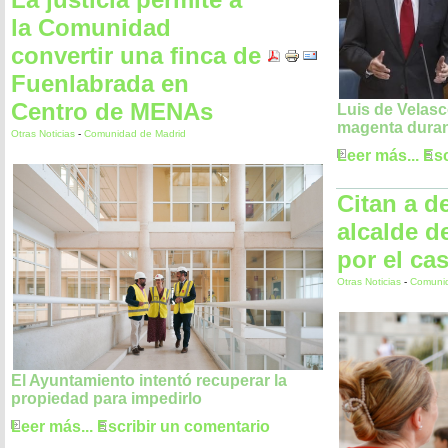
la Comunidad
convertir una finca de
Fuenlabrada en
Centro de MENAs
Luis de Velasc
magenta duran
Otras Noticias
-
Comunidad de Madrid
Leer más...
Esc
Citan a de
alcalde d
por el ca
Otras Noticias
-
Comunid
El Ayuntamiento intentó recuperar la
propiedad para impedirlo
Leer más...
Escribir un comentario