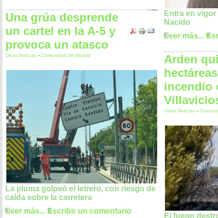
Entra en vigor
Una grúa desprende
Nacido
un cartel en la A-5 y
Leer más...
Esc
provoca un atasco
Otras Noticias
-
Comunidad de Madrid
Arden qu
hectáreas
incendio 
Villavicio
Otras Noticias
-
Comunid
La pluma golpeó el letrero, con riesgo de
caída sobre la carretera
Leer más...
Escribir un comentario
El fuego dest