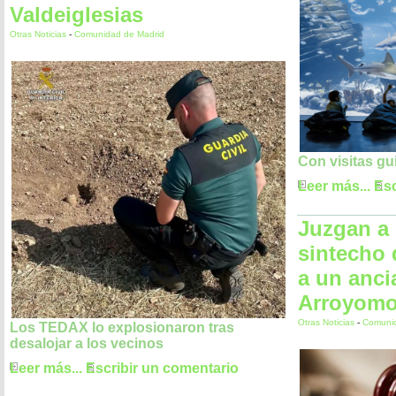
Valdeiglesias
Otras Noticias
-
Comunidad de Madrid
Con visitas gu
Leer más...
Esc
Juzgan a
sintecho
a un anci
Arroyomo
Otras Noticias
-
Comunid
Los TEDAX lo explosionaron tras
desalojar a los vecinos
Leer más...
Escribir un comentario