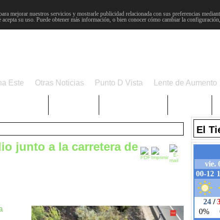
para mejorar nuestros servicios y mostrarle publicidad relacionada con sus preferencias mediante
 acepta su uso. Puede obtener más información, o bien conocer cómo cambiar la configuración
na Este
Otras Noticias
Punto D Vista
Lente de Aumento
Choniblog
MetroEste
Semana Santa
Sucesos
El T
o junto a la carretera de
a