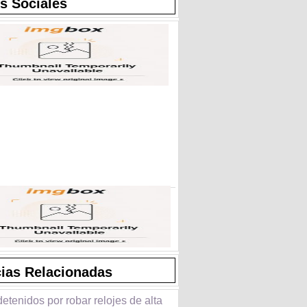
s Sociales
cias Relacionadas
etenidos por robar relojes de alta