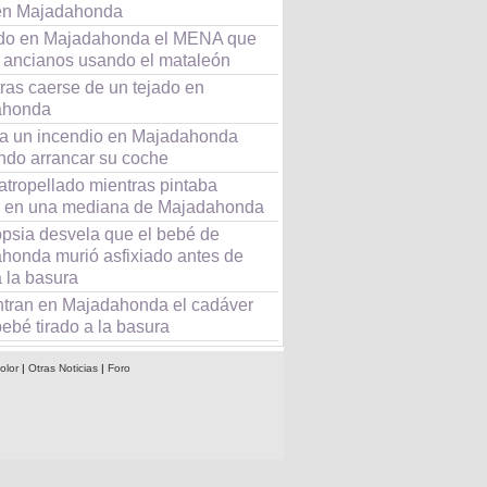
en Majadahonda
do en Majadahonda el MENA que
 ancianos usando el mataleón
ras caerse de un tejado en
ahonda
a un incendio en Majadahonda
ando arrancar su coche
atropellado mientras pintaba
tis en una mediana de Majadahonda
opsia desvela que el bebé de
honda murió asfixiado antes de
 a la basura
tran en Majadahonda el cadáver
ebé tirado a la basura
olor
|
Otras Noticias
|
Foro