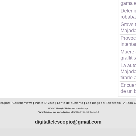
gama 
Deteni
robaba
Grave t
Majad
Provoc
intent
Muere 
graffi
La aut
Majada
tirarlo
Encuen
de un b
reSport
|
CorredorNews
|
Punto D Vista
|
Lente de aumento
|
Los Blogs del Telescopio
|
A Todo C
©2010 El Telescopio Digital •
Contacto
•
Aviso Legal
Página Optimizada para una resolución de 1024x768px
Firefox 3.6
Chrome 7.0
digitaltelescopio@gmail.com