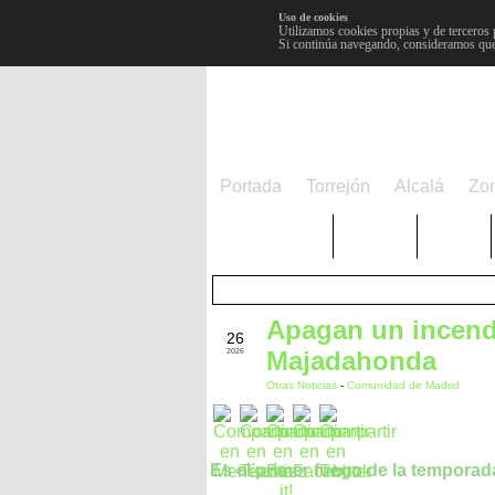
Uso de cookies
Utilizamos cookies propias y de terceros 
Si continúa navegando, consideramos que
Portada
Torrejón
Alcalá
Zo
TRENDING
Púnica
Metro
Apagan un incendi
MAY
26
Majadahonda
2026
Otras Noticias
-
Comunidad de Madrid
Es el primer fuego de la temporad