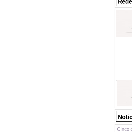
Rede
Noti
Cinco d