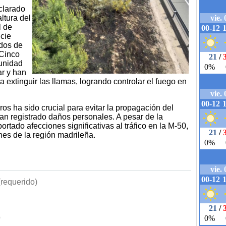
clarado
ltura del
l de
cie
dos de
 Cinco
unidad
ar y han
extinguir las llamas, logrando controlar el fuego en
os ha sido crucial para evitar la propagación del
n registrado daños personales. A pesar de la
rtado afecciones significativas al tráfico en la M-50,
nes de la región madrileña.
requerido)
b