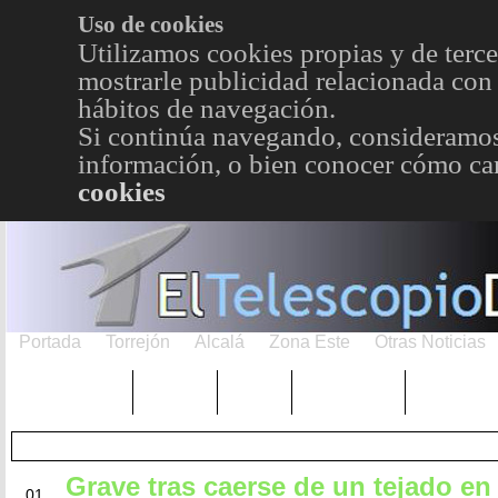
Uso de cookies
Utilizamos cookies propias y de terce
mostrarle publicidad relacionada con 
hábitos de navegación.
Si continúa navegando, consideramos
información, o bien conocer cómo cam
cookies
Portada
Torrejón
Alcalá
Zona Este
Otras Noticias
TRENDING
Púnica
Metro
Choniblog
MetroEst
Grave tras caerse de un tejado en
JUN
01