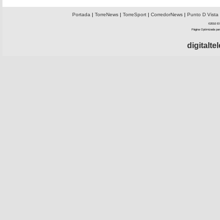
Portada
|
TorreNews
|
TorreSport
|
CorredorNews
|
Punto D Vista
©2010 El 
Página Optimizada par
digitalt