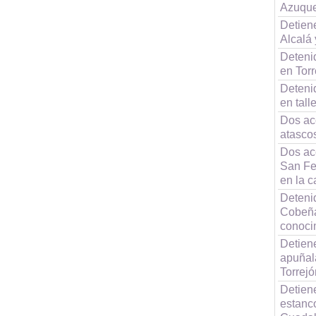
Azuque
Detiene
Alcalá 
Deteni
en Torr
Deteni
en tall
Dos ac
atasco
Dos acc
San Fe
en la c
Detenid
Cobeña
conoci
Detien
apuñal
Torrej
Detien
estanco