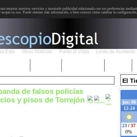
para mejorar nuestros servicios y mostrarle publicidad relacionada con sus preferencias mediante
 acepta su uso. Puede obtener más información, o bien conocer cómo cambiar la configuración
na Este
Otras Noticias
Punto D Vista
Lente de Aumento
Choniblog
MetroEste
Semana Santa
Sucesos
El T
banda de falsos policías
ios y pisos de Torrejón