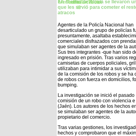
En el robo de Alcalá se llevaron 
que les sirvió para cometer el res
atracos
Agentes de la Policía Nacional han
desarticulado un grupo de policías f
presuntamente, asaltaba establecim
comerciales disfrazados con prenda
que simulaban ser agentes de la aut
Sus tres integrantes -que han sido 
ingresado en prisión. Tras varios re
camisetas de cuerpos policiales, gri
utilizaban para intimidar a sus víc
de la comisión de los robos y se ha
de robos con fuerza en domicilios, 
bumping.
La investigación se inició el pasa
comisión de un robo con violencia e
(Jaén). Los autores de los hechos en
se simulaban ser agentes de la auto
propietario del comercio.
Tras varias gestiones, los investigad
hechos y comprobaron que el máxim