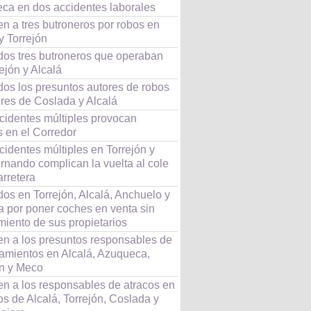
ca en dos accidentes laborales
n a tres butroneros por robos en
y Torrejón
dos tres butroneros que operaban
ejón y Alcalá
dos los presuntos autores de robos
eres de Coslada y Alcalá
cidentes múltiples provocan
s en el Corredor
identes múltiples en Torrejón y
rnando complican la vuelta al cole
arretera
os en Torrejón, Alcalá, Anchuelo y
 por poner coches en venta sin
miento de sus propietarios
en a los presuntos responsables de
amientos en Alcalá, Azuqueca,
ón y Meco
en a los responsables de atracos en
s de Alcalá, Torrejón, Coslada y