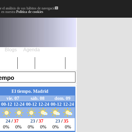
 el análisis de sus hábitos de navegación.
x
, en nuestra
Política de cookies
Blogs
Agenda
Plenos
Paro
Cervantes
iempo