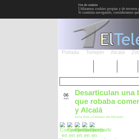
Uso de cookies
Utilizamos cookies propias y de terceros 
Si continúa navegando, consideramos que
Portada
Torrejón
Alcalá
Zo
TRENDING
Púnica
Metro
Desarticulan una 
ENE
06
que robaba comerc
2020
y Alcalá
Zona Este
-
Corredor del Henares