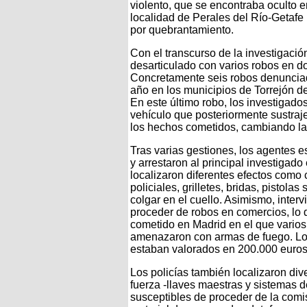
violento, que se encontraba oculto en
localidad de Perales del Río-Getafe 
por quebrantamiento.
Con el transcurso de la investigació
desarticulado con varios robos en d
Concretamente seis robos denunciad
año en los municipios de Torrejón de
En este último robo, los investigados 
vehículo que posteriormente sustraj
los hechos cometidos, cambiando la
Tras varias gestiones, los agentes e
y arrestaron al principal investigad
localizaron diferentes efectos como
policiales, grilletes, bridas, pistol
colgar en el cuello. Asimismo, inter
proceder de robos en comercios, lo 
cometido en Madrid en el que varios 
amenazaron con armas de fuego. Los
estaban valorados en 200.000 euros
Los policías también localizaron di
fuerza -llaves maestras y sistemas d
susceptibles de proceder de la comis