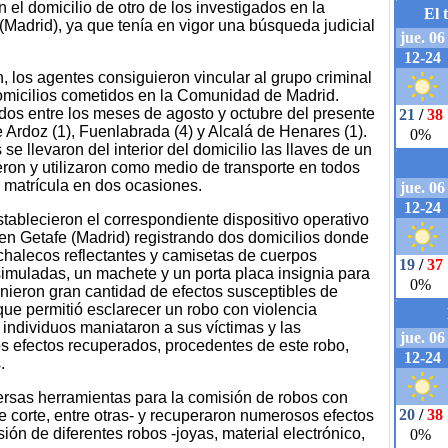
 el domicilio de otro de los investigados en la
(Madrid), ya que tenía en vigor una búsqueda judicial
n, los agentes consiguieron vincular al grupo criminal
omicilios cometidos en la Comunidad de Madrid.
os entre los meses de agosto y octubre del presente
 Ardoz (1), Fuenlabrada (4) y Alcalá de Henares (1).
se llevaron del interior del domicilio las llaves de un
eron y utilizaron como medio de transporte en todos
 matrícula en dos ocasiones.
stablecieron el correspondiente dispositivo operativo
o en Getafe (Madrid) registrando dos domicilios donde
 chalecos reflectantes y camisetas de cuerpos
as simuladas, un machete y un porta placa insignia para
vinieron gran cantidad de efectos susceptibles de
que permitió esclarecer un robo con violencia
individuos maniataron a sus víctimas y las
 efectos recuperados, procedentes de este robo,
.
versas herramientas para la comisión de robos con
e corte, entre otras- y recuperaron numerosos efectos
ión de diferentes robos -joyas, material electrónico,