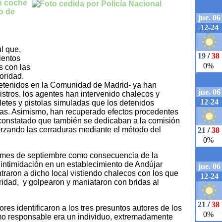
un coche
to de
ul que,
ientos
s con las
oridad.
detenidos en la Comunidad de Madrid- ya han
gistros, los agentes han intervenido chalecos y
lletes y pistolas simuladas que los detenidos
timas. Asimismo, han recuperado efectos procedentes
 constatado que también se dedicaban a la comisión
forzando las cerraduras mediante el método del
do mes de septiembre como consecuencia de la
 intimidación en un establecimiento de Andújar
traron a dicho local vistiendo chalecos con los que
ridad, y golpearon y maniataron con bridas al
ores identificaron a los tres presuntos autores de los
o responsable era un individuo, extremadamente