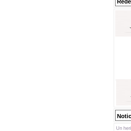
Rede
Noti
Un her