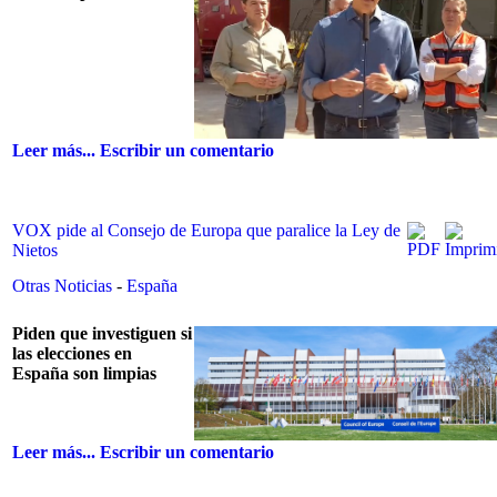
Leer más...
Escribir un comentario
VOX pide al Consejo de Europa que paralice la Ley de
Nietos
Otras Noticias
-
España
Piden que investiguen si
las elecciones en
España son limpias
Leer más...
Escribir un comentario