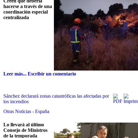
Creen que debería
hacerse a través de una
coordinación especial
centralizada
Leer más...
Escribir un comentario
Sánchez declarará zonas catastróficas las afectadas por
los incendios
Otras Noticias
-
España
Lo llevará al último
Consejo de Ministros
de la temporada