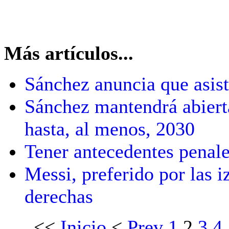
Más artículos...
Sánchez anuncia que asisti
Sánchez mantendrá abierta
hasta, al menos, 2030
Tener antecedentes penale
Messi, preferido por las i
derechas
<<
Inicio
<
Prev
1
2
3
4