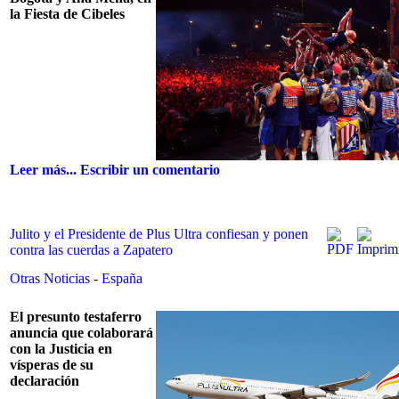
la Fiesta de Cibeles
Leer más...
Escribir un comentario
Julito y el Presidente de Plus Ultra confiesan y ponen
contra las cuerdas a Zapatero
Otras Noticias
-
España
El presunto testaferro
anuncia que colaborará
con la Justicia en
vísperas de su
declaración