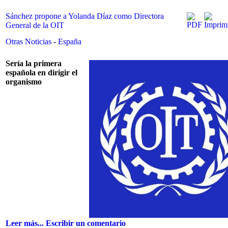
Sánchez propone a Yolanda Díaz como Directora
General de la OIT
Otras Noticias
-
España
Sería la primera
española en dirigir el
organismo
Leer más...
Escribir un comentario