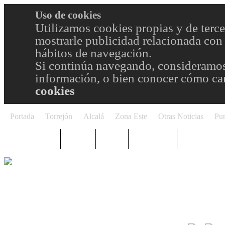
Uso de cookies
Utilizamos cookies propias y de terce
mostrarle publicidad relacionada con 
hábitos de navegación.
Si continúa navegando, consideramos
información, o bien conocer cómo cam
cookies
Portada
Torrejón
Alcalá
Zona Este
Otras Noticias
Pun
TRENDING
Púnica
Metro
Choniblog
MetroEste